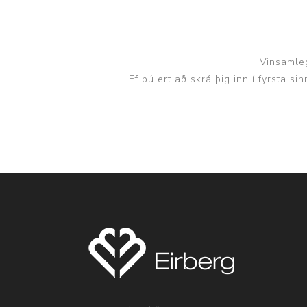
Vinsamleg
Ef þú ert að skrá þig inn í fyrsta s