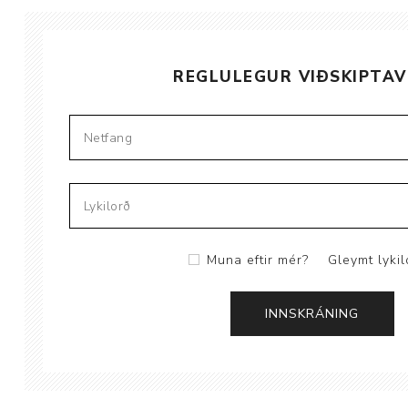
REGLULEGUR VIÐSKIPTAV
Aðrar vörur
Ljós og öryggi
Stafir og
gönguhjálpartæki
Ferðavörur
Muna eftir mér?
Gleymt lykil