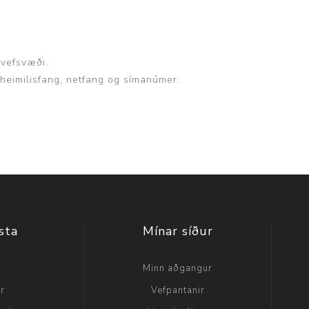
p
 vefsvæði.
, heimilisfang, netfang og símanúmer.
sta
Mínar síður
a
Minn aðgangur
ir
Vefpantanir