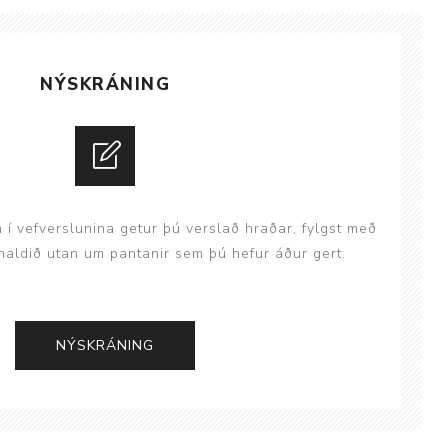
NÝSKRÁNING
Þjálfun og endurhæfing
r
n í vefverslunina getur þú verslað hraðar, fylgst með
aldið utan um pantanir sem þú hefur áður gert.
ar