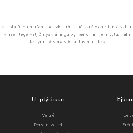
Nálastungudýnur
Réttstöðubelti
Íþrótta- og Kinesiotei
ast sláið inn netfang og lykilorð til að skrá ykkur inn á ykkar
inn, vinsamlega veljið nýskráningu og færið inn kennitölu, nafn
Takk fyrir að vera viðskiptavinur okkar.
Upplýsingar
Þjónu
Veftré
Leit
Persónuvernd
Frétt