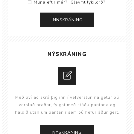
Muna eftir mér?
Gleymt lykilorð?
NÝSKRÁNING
Með því að skrá þig inn í vefverslunina getur þú
verslað hraðar, fylgst með stöðu pantana og
haldið utan um pantanir sem þú hefur áður gert.