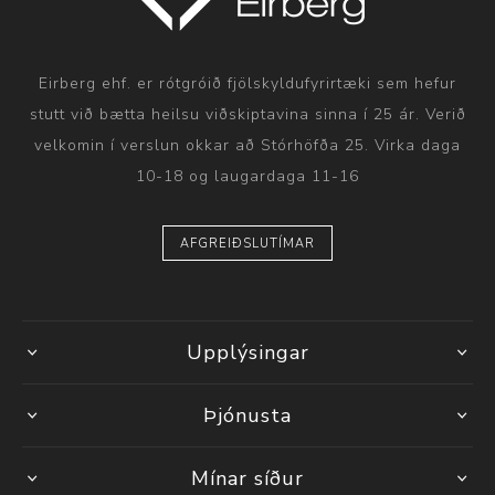
Eirberg ehf. er rótgróið fjölskyldufyrirtæki sem hefur
stutt við bætta heilsu viðskiptavina sinna í 25 ár. Verið
velkomin í verslun okkar að Stórhöfða 25. Virka daga
10-18 og laugardaga 11-16
AFGREIÐSLUTÍMAR
Upplýsingar
Þjónusta
Mínar síður