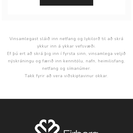
Vinsamlegast sláið inn netfang og lykilorð til að skrá
ykkur inn á ykkar vefsvæði.
Ef þú ert að skrá þig inn í fyrsta sinn, vinsamlega veljið
nýskráningu og færið inn kennitölu, nafn, heimilisfang,
netfang og símanúmer.
Takk fyrir að vera viðskiptavinur okkar.