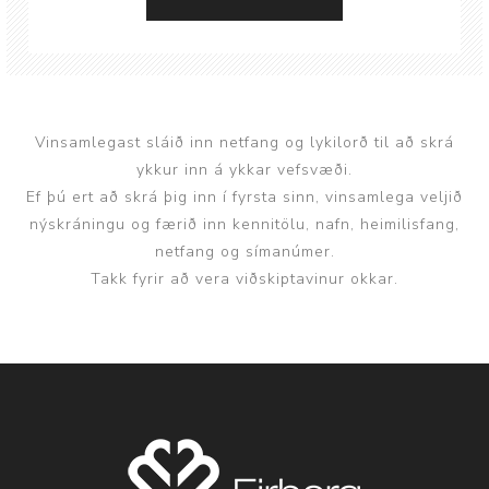
Vinsamlegast sláið inn netfang og lykilorð til að skrá
ykkur inn á ykkar vefsvæði.
Ef þú ert að skrá þig inn í fyrsta sinn, vinsamlega veljið
nýskráningu og færið inn kennitölu, nafn, heimilisfang,
netfang og símanúmer.
Takk fyrir að vera viðskiptavinur okkar.