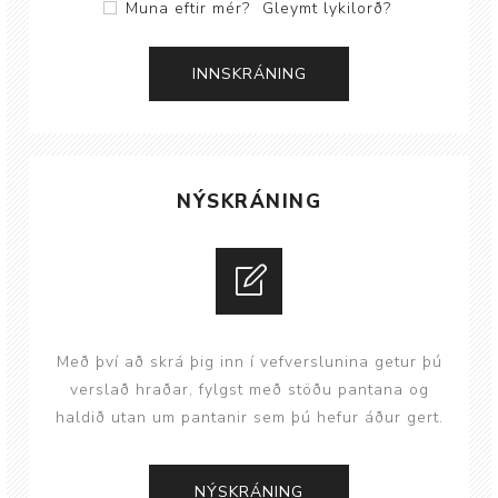
Muna eftir mér?
Gleymt lykilorð?
NÝSKRÁNING
Með því að skrá þig inn í vefverslunina getur þú
verslað hraðar, fylgst með stöðu pantana og
haldið utan um pantanir sem þú hefur áður gert.