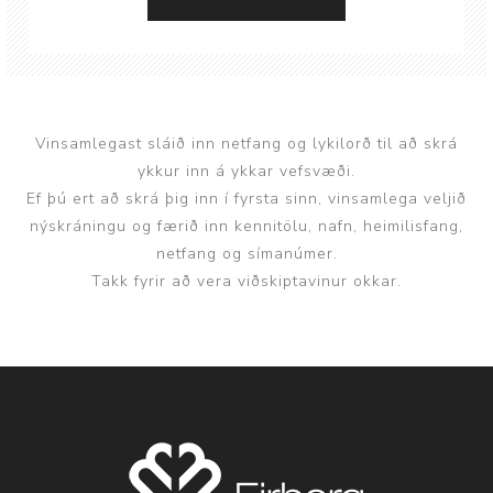
Vinsamlegast sláið inn netfang og lykilorð til að skrá
ykkur inn á ykkar vefsvæði.
Ef þú ert að skrá þig inn í fyrsta sinn, vinsamlega veljið
nýskráningu og færið inn kennitölu, nafn, heimilisfang,
netfang og símanúmer.
Takk fyrir að vera viðskiptavinur okkar.