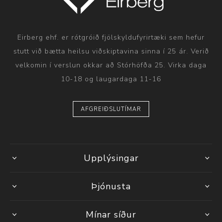
Eirberg ehf. er rótgróið fjölskyldufyrirtæki sem hefur
stutt við bætta heilsu viðskiptavina sinna í 25 ár. Verið
velkomin í verslun okkar að Stórhöfða 25. Virka daga
10-18 og laugardaga 11-16
AFGREIÐSLUTÍMAR
Upplýsingar
Þjónusta
Mínar síður