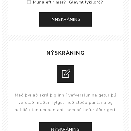
Muna eftir mér?
Gleymt lykilorð?
NÝSKRÁNING
Með því að skrá þig inn í vefverslunina getur þú
verslað hraðar, fylgst með stöðu pantana og
haldið utan um pantanir sem þú hefur áður gert.