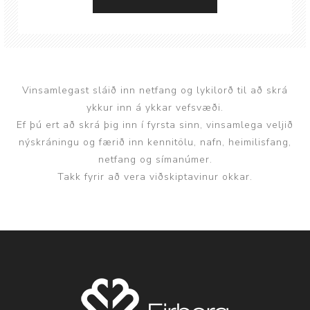
Vinsamlegast sláið inn netfang og lykilorð til að skrá
ykkur inn á ykkar vefsvæði.
Ef þú ert að skrá þig inn í fyrsta sinn, vinsamlega veljið
nýskráningu og færið inn kennitölu, nafn, heimilisfang,
netfang og símanúmer.
Takk fyrir að vera viðskiptavinur okkar.