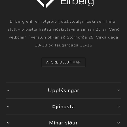
Eirberg ehf. er rótgróið fjölskyldufyrirtæki sem hefur
stutt við bætta heilsu viðskiptavina sinna í 25 ár. Verið
velkomin í verslun okkar að Stórhöfða 25. Virka daga
10-18 og laugardaga 11-16
AFGREIÐSLUTÍMAR
Upplýsingar
Þjónusta
Mínar síður