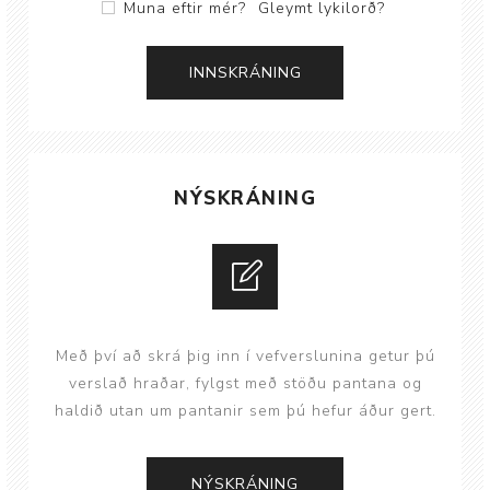
Muna eftir mér?
Gleymt lykilorð?
NÝSKRÁNING
Með því að skrá þig inn í vefverslunina getur þú
verslað hraðar, fylgst með stöðu pantana og
haldið utan um pantanir sem þú hefur áður gert.