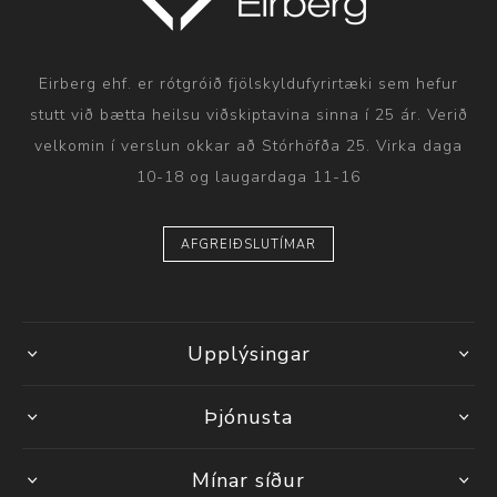
Eirberg ehf. er rótgróið fjölskyldufyrirtæki sem hefur
stutt við bætta heilsu viðskiptavina sinna í 25 ár. Verið
velkomin í verslun okkar að Stórhöfða 25. Virka daga
10-18 og laugardaga 11-16
AFGREIÐSLUTÍMAR
Upplýsingar
Þjónusta
Mínar síður