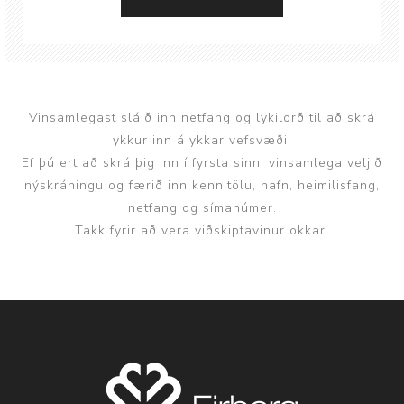
Vinsamlegast sláið inn netfang og lykilorð til að skrá
ykkur inn á ykkar vefsvæði.
Ef þú ert að skrá þig inn í fyrsta sinn, vinsamlega veljið
nýskráningu og færið inn kennitölu, nafn, heimilisfang,
netfang og símanúmer.
Takk fyrir að vera viðskiptavinur okkar.