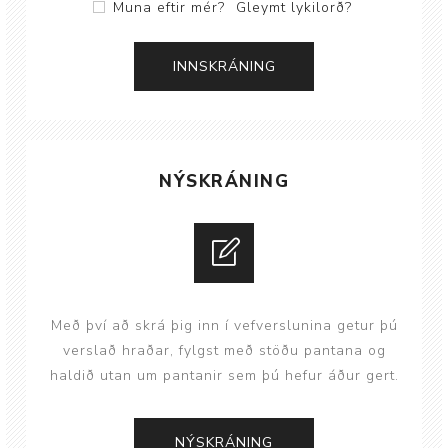
Muna eftir mér?
Gleymt lykilorð?
NÝSKRÁNING
Með því að skrá þig inn í vefverslunina getur þú
verslað hraðar, fylgst með stöðu pantana og
haldið utan um pantanir sem þú hefur áður gert.