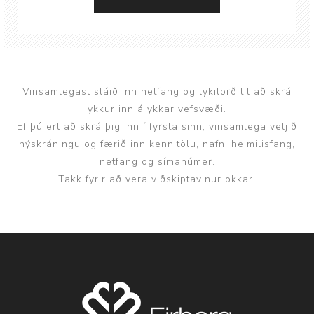
Vinsamlegast sláið inn netfang og lykilorð til að skrá
ykkur inn á ykkar vefsvæði.
Ef þú ert að skrá þig inn í fyrsta sinn, vinsamlega veljið
nýskráningu og færið inn kennitölu, nafn, heimilisfang,
netfang og símanúmer.
Takk fyrir að vera viðskiptavinur okkar.