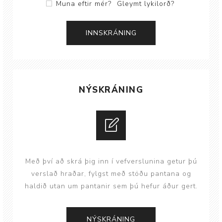
Muna eftir mér?
Gleymt lykilorð?
NÝSKRÁNING
Með því að skrá þig inn í vefverslunina getur þú
verslað hraðar, fylgst með stöðu pantana og
haldið utan um pantanir sem þú hefur áður gert.