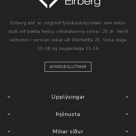
Eirberg ehf. er rótgróið fjölskyldufyrirtæki sem hefur
stutt við bætta heilsu viðskiptavina sinna í 25 ár. Verið
velkomin í verslun okkar að Stórhöfða 25. Virka daga
10-18 og laugardaga 11-16
AFGREIÐSLUTÍMAR
Upplýsingar
Þjónusta
Mínar síður