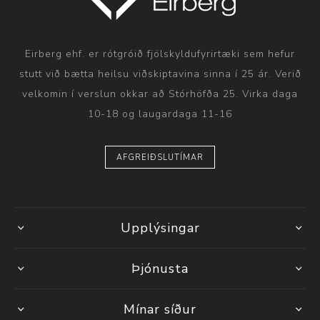
Eirberg ehf. er rótgróið fjölskyldufyrirtæki sem hefur
stutt við bætta heilsu viðskiptavina sinna í 25 ár. Verið
velkomin í verslun okkar að Stórhöfða 25. Virka daga
10-18 og laugardaga 11-16
AFGREIÐSLUTÍMAR
Upplýsingar
Þjónusta
Mínar síður