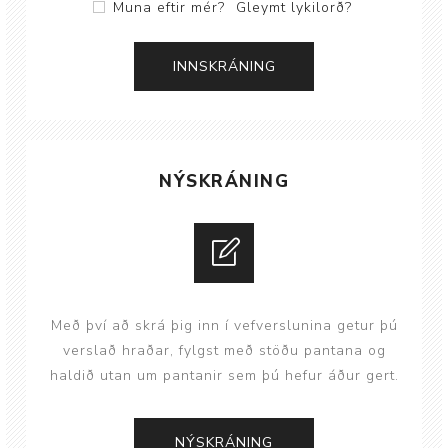
Muna eftir mér?
Gleymt lykilorð?
NÝSKRÁNING
Með því að skrá þig inn í vefverslunina getur þú
verslað hraðar, fylgst með stöðu pantana og
haldið utan um pantanir sem þú hefur áður gert.