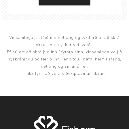
Vinsamlegast sláið inn netfang og lykilorð til að skrá
ykkur inn á ykkar vefsvæði.
Ef þú ert að skrá þig inn í fyrsta sinn, vinsamlega veljið
nýskráningu og færið inn kennitölu, nafn, heimilisfang,
netfang og símanúmer.
Takk fyrir að vera viðskiptavinur okkar.