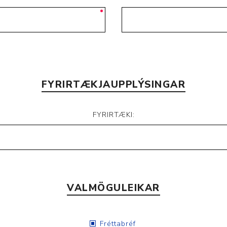
Nálastungudýnur
Réttstöðubelti
Íþrótta- og Kinesiotei
FYRIRTÆKJAUPPLÝSINGAR
FYRIRTÆKI:
VALMÖGULEIKAR
Fréttabréf