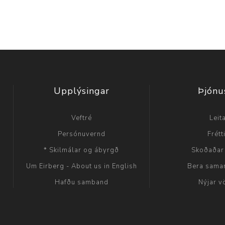
Upplýsingar
Þjónu
Veftré
Leit
Persónuvernd
Frétt
* Skilmálar og ábyrgð
Skoðaðar
Um Eirberg - About us in English
Bera sama
Hafðu samband
Nýjar v