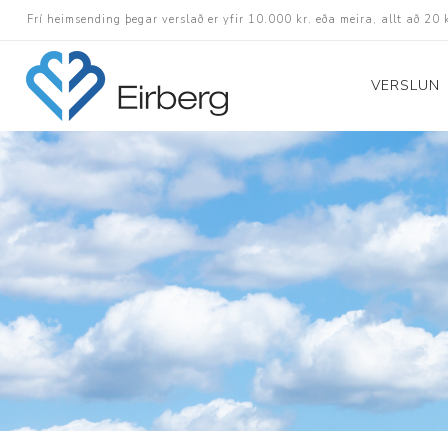
Frí heimsending þegar verslað er yfir 10.000 kr. eða meira, allt að 20 
VERSLUN
Skór
Götuskór
Hlaupaskór
Utanvega- og göng
Barnaskór
Inniskór
Eldri skór á afslætt