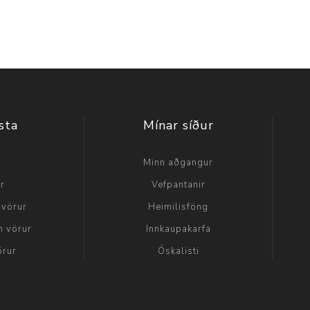
sta
Mínar síður
a
Minn aðgangur
ir
Vefpantanir
 vörur
Heimilisföng
n vörur
Innkaupakarfa
örur
Óskalisti