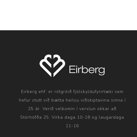
Eirberg ehf. er rótgróið fjölskyldufyrirtæki sem
hefur stutt við bætta heilsu viðskiptavina sinna í
25 ár. Verið velkomin í verslun okkar að
Stórhöfða 25. Virka daga 10-18 og laugardaga
11-16