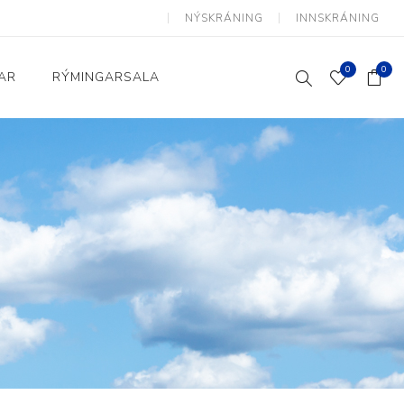
NÝSKRÁNING
INNSKRÁNING
0
0
AR
RÝMINGARSALA
Heimili og skrifstofa
kkur
Baðherbergi
Eldhús
Lyftihægindastólar
Ruslafötur
Stólar og vinnuvernd
æki
Svefnherbergi
Athafnir daglegs lífs