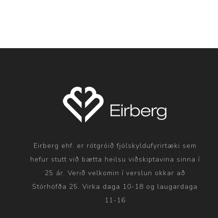
Eirberg ehf. er rótgróið fjölskyldufyrirtæki sem
hefur stutt við bætta heilsu viðskiptavina sinna í
25 ár. Verið velkomin í verslun okkar að
Stórhöfða 25. Virka daga 10-18 og laugardaga
11-16