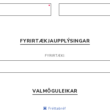
Nálastungudýnur
Réttstöðubelti
Íþrótta- og Kinesiotei
FYRIRTÆKJAUPPLÝSINGAR
FYRIRTÆKI:
VALMÖGULEIKAR
Fréttabréf