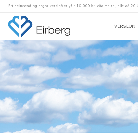
Frí heimsending þegar verslað er yfir 10.000 kr. eða meira, allt að 20 
VERSLUN
Skór
Götuskór
Hlaupaskór
Utanvega- og göng
Barnaskór
Inniskór
Eldri skór á afslætt