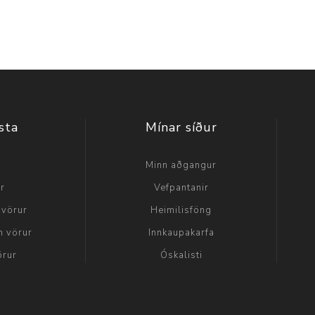
sta
Mínar síður
a
Minn aðgangur
ir
Vefpantanir
 vörur
Heimilisföng
n vörur
Innkaupakarfa
örur
Óskalisti