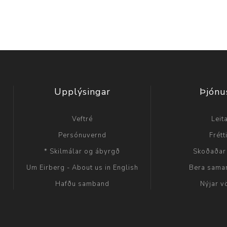
Upplýsingar
Þjónu
Veftré
Leit
Persónuvernd
Frétt
* Skilmálar og ábyrgð
Skoðaðar
Um Eirberg - About us in English
Bera sama
Hafðu samband
Nýjar v