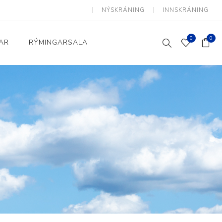
NÝSKRÁNING
INNSKRÁNING
0
0
AR
RÝMINGARSALA
Heimili og skrifstofa
kkur
Baðherbergi
Eldhús
Lyftihægindastólar
Ruslafötur
Stólar og vinnuvernd
æki
Svefnherbergi
Athafnir daglegs lífs