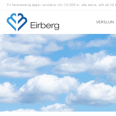
Frí heimsending þegar verslað er yfir 10.000 kr. eða meira, allt að 20 
VERSLUN
Skór
Götuskór
Hlaupaskór
Utanvega- og göng
Barnaskór
Inniskór
Eldri skór á afslætt