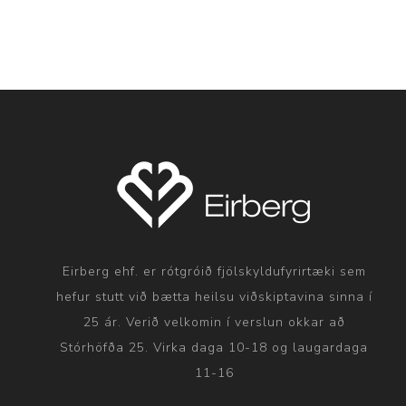
Eirberg ehf. er rótgróið fjölskyldufyrirtæki sem
hefur stutt við bætta heilsu viðskiptavina sinna í
25 ár. Verið velkomin í verslun okkar að
Stórhöfða 25. Virka daga 10-18 og laugardaga
11-16