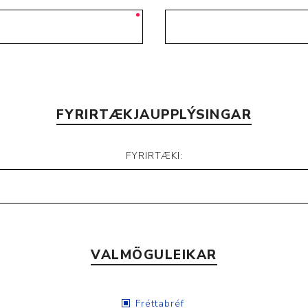
Nálastungudýnur
Réttstöðubelti
Íþrótta- og Kinesiotei
FYRIRTÆKJAUPPLÝSINGAR
FYRIRTÆKI:
VALMÖGULEIKAR
Fréttabréf