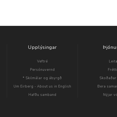
Upplýsingar
Þjónu
Veftré
Leit
Persónuvernd
Frétt
* Skilmálar og ábyrgð
Skoðaðar
Um Eirberg - About us in English
Bera sama
Hafðu samband
Nýjar v