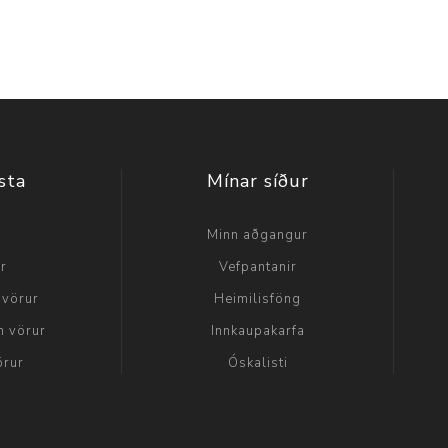
sta
Mínar síður
a
Minn aðgangur
ir
Vefpantanir
 vörur
Heimilisföng
n vörur
Innkaupakarfa
örur
Óskalisti