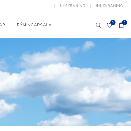
NÝSKRÁNING
INNSKRÁNING
0
0
AR
RÝMINGARSALA
Heimili og skrifstofa
kkur
Baðherbergi
Eldhús
Lyftihægindastólar
Ruslafötur
Stólar og vinnuvernd
æki
Svefnherbergi
Athafnir daglegs lífs