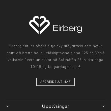
Eirberg ehf. er rótgróið fjölskyldufyrirtæki sem hefur
stutt við bætta heilsu viðskiptavina sinna í 25 ár. Verið
velkomin í verslun okkar að Stórhöfða 25. Virka daga
10-18 og laugardaga 11-16
AFGREIÐSLUTÍMAR
Upplýsingar