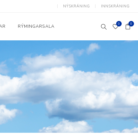
NÝSKRÁNING
INNSKRÁNING
0
0
AR
RÝMINGARSALA
Heimili og skrifstofa
kkur
Baðherbergi
Eldhús
Lyftihægindastólar
Ruslafötur
Stólar og vinnuvernd
æki
Svefnherbergi
Athafnir daglegs lífs