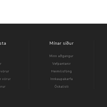
sta
Mínar síður
a
Minn aðgangur
ir
Vefpantanir
 vörur
Heimilisföng
n vörur
Innkaupakarfa
örur
Óskalisti