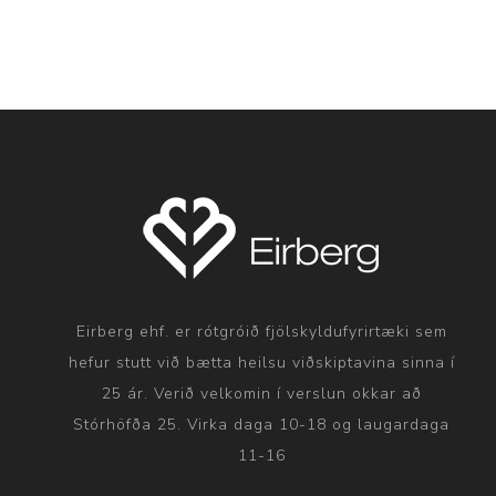
Eirberg ehf. er rótgróið fjölskyldufyrirtæki sem
hefur stutt við bætta heilsu viðskiptavina sinna í
25 ár. Verið velkomin í verslun okkar að
Stórhöfða 25. Virka daga 10-18 og laugardaga
11-16