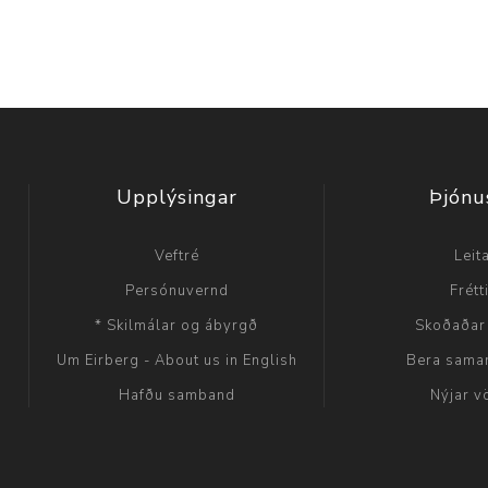
Upplýsingar
Þjónu
Veftré
Leit
Persónuvernd
Frétt
* Skilmálar og ábyrgð
Skoðaðar
Um Eirberg - About us in English
Bera sama
Hafðu samband
Nýjar v