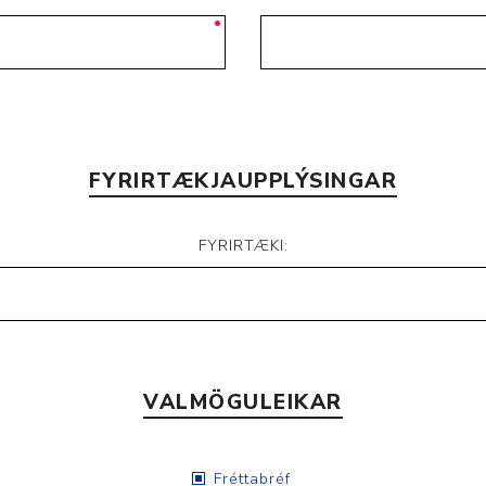
Nálastungudýnur
Réttstöðubelti
Íþrótta- og Kinesiotei
FYRIRTÆKJAUPPLÝSINGAR
FYRIRTÆKI:
VALMÖGULEIKAR
Fréttabréf