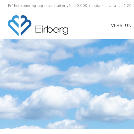
Frí heimsending þegar verslað er yfir 10.000 kr. eða meira, allt að 20 
VERSLUN
Skór
Götuskór
Hlaupaskór
Utanvega- og göng
Barnaskór
Inniskór
Eldri skór á afslætt