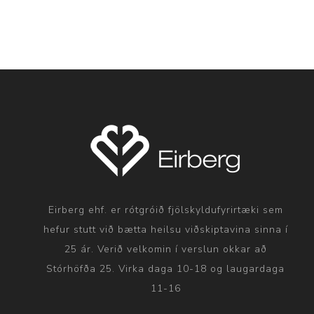
Eirberg ehf. er rótgróið fjölskyldufyrirtæki sem
hefur stutt við bætta heilsu viðskiptavina sinna í
25 ár. Verið velkomin í verslun okkar að
Stórhöfða 25. Virka daga 10-18 og laugardaga
11-16