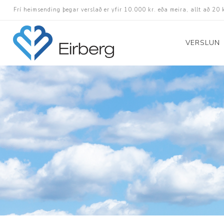
Frí heimsending þegar verslað er yfir 10.000 kr. eða meira, allt að 20 
VERSLUN
Skór
Götuskór
Hlaupaskór
Utanvega- og göng
Barnaskór
Inniskór
Eldri skór á afslætt