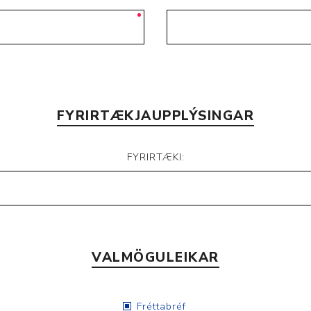
Nálastungudýnur
Réttstöðubelti
Íþrótta- og Kinesiotei
FYRIRTÆKJAUPPLÝSINGAR
FYRIRTÆKI:
VALMÖGULEIKAR
Fréttabréf