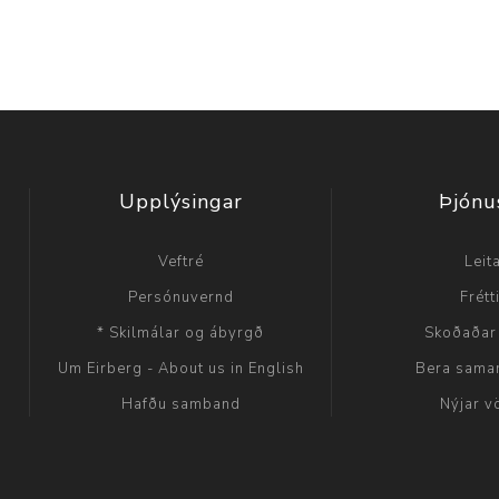
Upplýsingar
Þjónu
Veftré
Leit
Persónuvernd
Frétt
* Skilmálar og ábyrgð
Skoðaðar
Um Eirberg - About us in English
Bera sama
Hafðu samband
Nýjar v