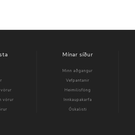
sta
Mínar síður
a
Minn aðgangur
ir
Vefpantanir
 vörur
Heimilisföng
n vörur
Innkaupakarfa
örur
Óskalisti