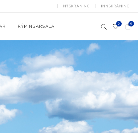
NÝSKRÁNING
INNSKRÁNING
0
0
AR
RÝMINGARSALA
Heimili og skrifstofa
kkur
Baðherbergi
Eldhús
Lyftihægindastólar
Ruslafötur
Stólar og vinnuvernd
æki
Svefnherbergi
Athafnir daglegs lífs