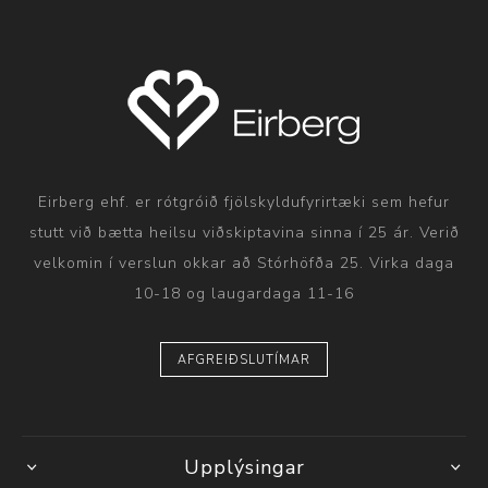
Eirberg ehf. er rótgróið fjölskyldufyrirtæki sem hefur
stutt við bætta heilsu viðskiptavina sinna í 25 ár. Verið
velkomin í verslun okkar að Stórhöfða 25. Virka daga
10-18 og laugardaga 11-16
AFGREIÐSLUTÍMAR
Upplýsingar