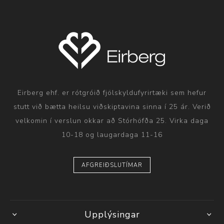
Eirberg ehf. er rótgróið fjölskyldufyrirtæki sem hefur
stutt við bætta heilsu viðskiptavina sinna í 25 ár. Verið
velkomin í verslun okkar að Stórhöfða 25. Virka daga
10-18 og laugardaga 11-16
AFGREIÐSLUTÍMAR
Upplýsingar