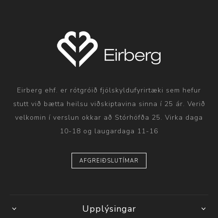
Eirberg ehf. er rótgróið fjölskyldufyrirtæki sem hefur
stutt við bætta heilsu viðskiptavina sinna í 25 ár. Verið
velkomin í verslun okkar að Stórhöfða 25. Virka daga
10-18 og laugardaga 11-16
AFGREIÐSLUTÍMAR
Upplýsingar