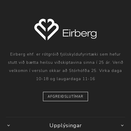
Eirberg ehf. er rótgróið fjölskyldufyrirtæki sem hefur
stutt við bætta heilsu viðskiptavina sinna í 25 ár. Verið
velkomin í verslun okkar að Stórhöfða 25. Virka daga
10-18 og laugardaga 11-16
AFGREIÐSLUTÍMAR
Upplýsingar