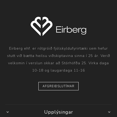
Eirberg ehf. er rótgróið fjölskyldufyrirtæki sem hefur
stutt við bætta heilsu viðskiptavina sinna í 25 ár. Verið
velkomin í verslun okkar að Stórhöfða 25. Virka daga
10-18 og laugardaga 11-16
AFGREIÐSLUTÍMAR
Upplýsingar