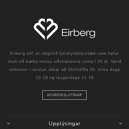
Eirberg ehf. er rótgróið fjölskyldufyrirtæki sem hefur
stutt við bætta heilsu viðskiptavina sinna í 25 ár. Verið
velkomin í verslun okkar að Stórhöfða 25. Virka daga
10-18 og laugardaga 11-16
AFGREIÐSLUTÍMAR
Upplýsingar