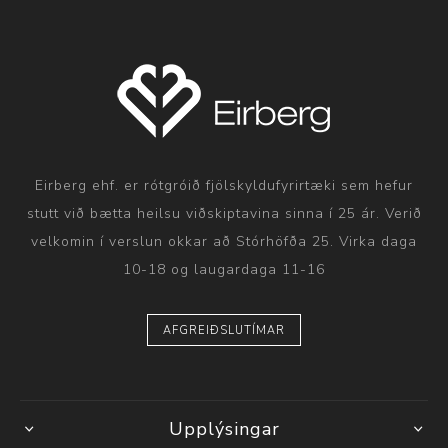
Eirberg ehf. er rótgróið fjölskyldufyrirtæki sem hefur
stutt við bætta heilsu viðskiptavina sinna í 25 ár. Verið
velkomin í verslun okkar að Stórhöfða 25. Virka daga
10-18 og laugardaga 11-16
AFGREIÐSLUTÍMAR
Upplýsingar