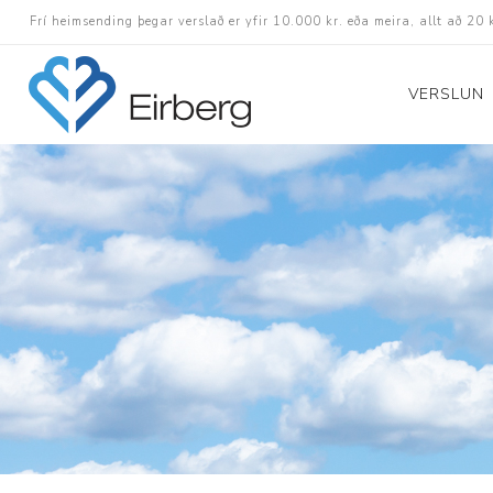
Frí heimsending þegar verslað er yfir 10.000 kr. eða meira, allt að 20 
VERSLUN
Skór
Götuskór
Hlaupaskór
Utanvega- og göng
Barnaskór
Inniskór
Eldri skór á afslætt