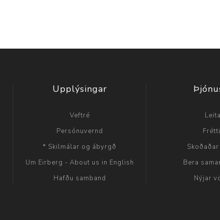
Upplýsingar
Þjónu
Veftré
Leit
Persónuvernd
Frétt
* Skilmálar og ábyrgð
Skoðaðar
Um Eirberg - About us in English
Bera sama
Hafðu samband
Nýjar v