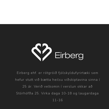
Eirberg ehf. er rótgróið fjölskyldufyrirtæki sem
hefur stutt við bætta heilsu viðskiptavina sinna í
25 ár. Verið velkomin í verslun okkar að
Stórhöfða 25. Virka daga 10-18 og laugardaga
11-16