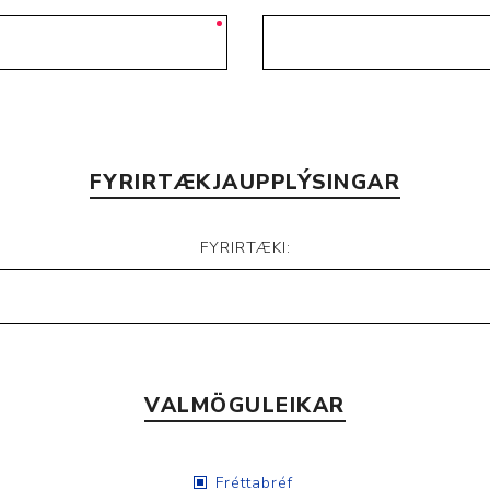
Nálastungudýnur
Réttstöðubelti
Íþrótta- og Kinesiotei
FYRIRTÆKJAUPPLÝSINGAR
FYRIRTÆKI:
VALMÖGULEIKAR
Fréttabréf