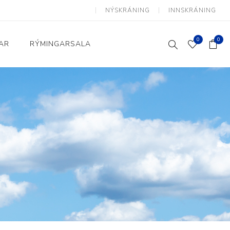
NÝSKRÁNING
INNSKRÁNING
0
0
AR
RÝMINGARSALA
Heimili og skrifstofa
kkur
Baðherbergi
Eldhús
Lyftihægindastólar
Ruslafötur
Stólar og vinnuvernd
æki
Svefnherbergi
Athafnir daglegs lífs