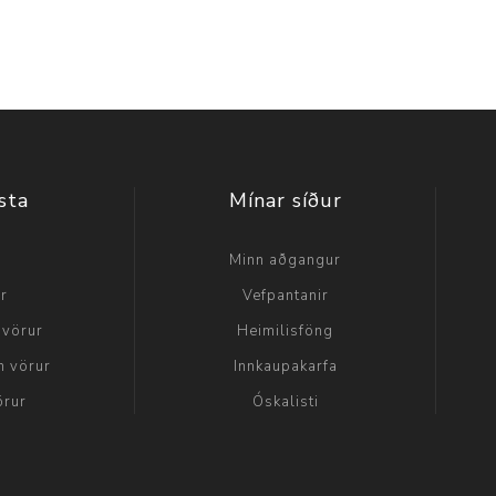
sta
Mínar síður
a
Minn aðgangur
ir
Vefpantanir
 vörur
Heimilisföng
n vörur
Innkaupakarfa
örur
Óskalisti