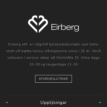
Eirberg ehf. er rótgróið fjölskyldufyrirtæki sem hefur
stutt við bætta heilsu viðskiptavina sinna í 25 ár. Verið
velkomin í verslun okkar að Stórhöfða 25. Virka daga
10-18 og laugardaga 11-16
AFGREIÐSLUTÍMAR
Upplýsingar