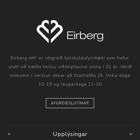
Eirberg ehf. er rótgróið fjölskyldufyrirtæki sem hefur
stutt við bætta heilsu viðskiptavina sinna í 25 ár. Verið
velkomin í verslun okkar að Stórhöfða 25. Virka daga
10-18 og laugardaga 11-16
AFGREIÐSLUTÍMAR
Upplýsingar