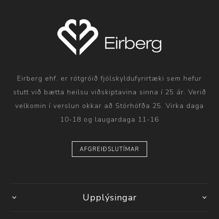
Eirberg ehf. er rótgróið fjölskyldufyrirtæki sem hefur
stutt við bætta heilsu viðskiptavina sinna í 25 ár. Verið
velkomin í verslun okkar að Stórhöfða 25. Virka daga
10-18 og laugardaga 11-16
AFGREIÐSLUTÍMAR
Upplýsingar