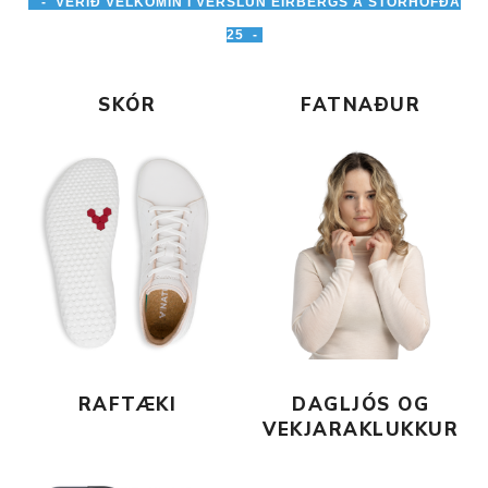
- VERIÐ VELKOMIN Í VERSLUN EIRBERGS Á STÓRHÖFÐA
25 -
SKÓR
FATNAÐUR
RAFTÆKI
DAGLJÓS OG
VEKJARAKLUKKUR