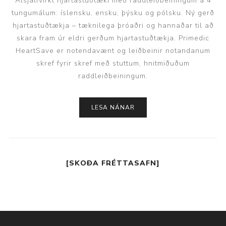
Alsjálfvirkt hjartastuðtæki með raddleiðbeiningum á 4
tungumálum: íslensku, ensku, þýsku og pólsku. Ný gerð
hjartastuðtækja – tæknilega þróaðri og hannaðar til að
skara fram úr eldri gerðum hjartastuðtækja. Primedic
HeartSave er notendavænt og leiðbeinir notandanum
skref fyrir skref með stuttum, hnitmiðuðum
raddleiðbeiningum.
LESA NÁNAR
[SKOÐA FRÉTTASAFN]