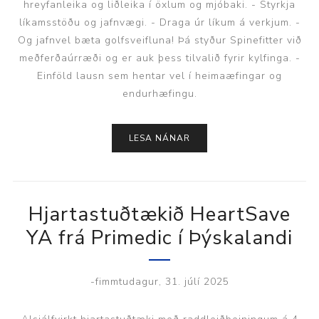
hreyfanleika og liðleika í öxlum og mjóbaki. - Styrkja
líkamsstöðu og jafnvægi. - Draga úr líkum á verkjum. -
Og jafnvel bæta golfsveifluna! Þá styður Spinefitter við
meðferðaúrræði og er auk þess tilvalið fyrir kylfinga. -
Einföld lausn sem hentar vel í heimaæfingar og
endurhæfingu.
LESA NÁNAR
Hjartastuðtækið HeartSave
YA frá Primedic í Þýskalandi
-fimmtudagur, 31. júlí 2025