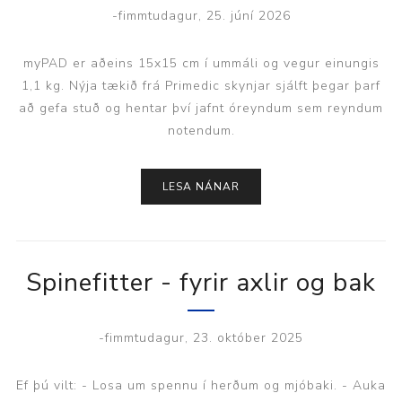
-fimmtudagur, 25. júní 2026
myPAD er aðeins 15x15 cm í ummáli og vegur einungis
1,1 kg. Nýja tækið frá Primedic skynjar sjálft þegar þarf
að gefa stuð og hentar því jafnt óreyndum sem reyndum
notendum.
LESA NÁNAR
Spinefitter - fyrir axlir og bak
-fimmtudagur, 23. október 2025
Ef þú vilt: - Losa um spennu í herðum og mjóbaki. - Auka