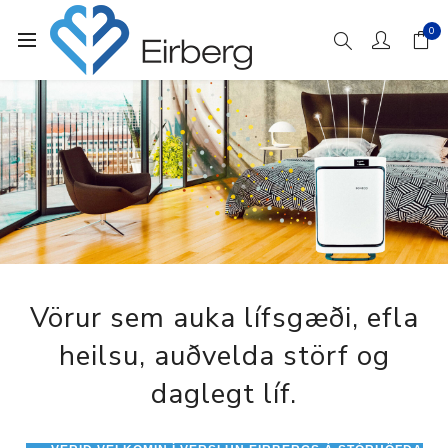
0
Vörur sem auka lífsgæði, efla
heilsu, auðvelda störf og
daglegt líf.