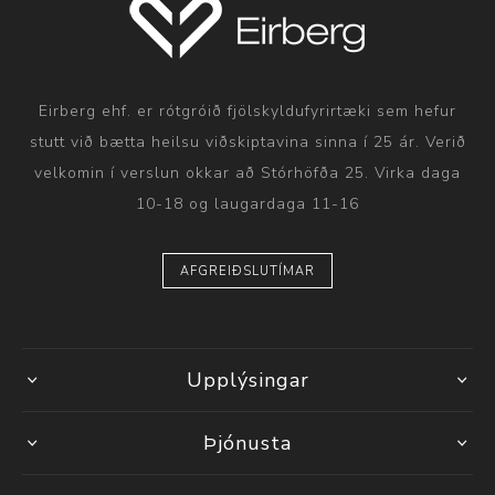
Eirberg ehf. er rótgróið fjölskyldufyrirtæki sem hefur
stutt við bætta heilsu viðskiptavina sinna í 25 ár. Verið
velkomin í verslun okkar að Stórhöfða 25. Virka daga
10-18 og laugardaga 11-16
AFGREIÐSLUTÍMAR
Upplýsingar
Þjónusta