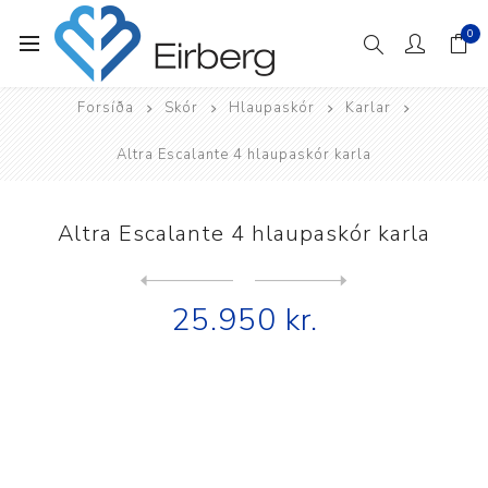
0
Forsíða
Skór
Hlaupaskór
Karlar
Altra Escalante 4 hlaupaskór karla
Altra Escalante 4 hlaupaskór karla
Next
product
Previous product
Altra Escalante Racer 2 hla...
25.950 kr.