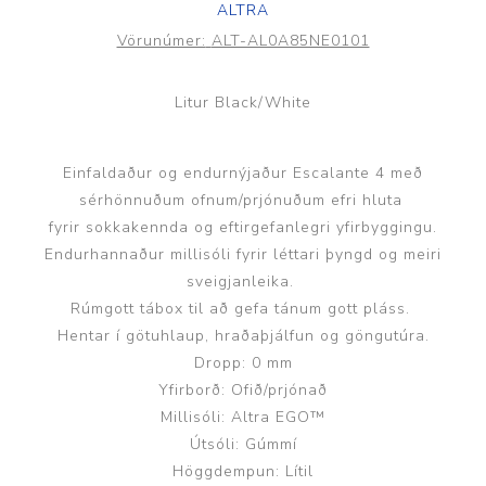
ALTRA
Vörunúmer:
ALT-AL0A85NE0101
Litur Black/White
Einfaldaður og endurnýjaður Escalante 4 með
sérhönnuðum ofnum/prjónuðum efri hluta
fyrir sokkakennda og eftirgefanlegri yfirbyggingu.
Endurhannaður millisóli fyrir léttari þyngd og meiri
sveigjanleika.
Rúmgott tábox til að gefa tánum gott pláss.
Hentar í götuhlaup, hraðaþjálfun og göngutúra.
Dropp: 0 mm
Yfirborð: Ofið/prjónað
Millisóli: Altra EGO™
Útsóli: Gúmmí
Höggdempun: Lítil