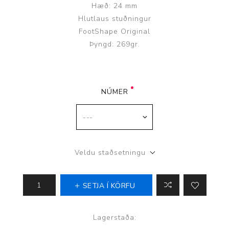
Hæð: 24 mm
Hlutlaus stuðningur
FootShape Original
Þyngd: 269gr.
NÚMER
Veldu staðsetningu
SETJA Í KÖRFU
Lagerstaða: