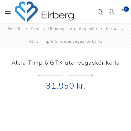
0
Forsíða
Skór
Utanvega- og gönguskór
Karlar
Altra Timp 6 GTX utanvegaskór karla
Altra Timp 6 GTX utanvegaskór karla
Next
product
Previous product
Altra Timp 6 Mid GTX göngus...
31.950 kr.