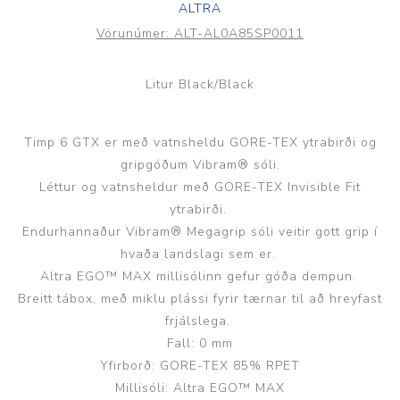
ALTRA
Vörunúmer:
ALT-AL0A85SP0011
Litur Black/Black
Timp 6 GTX er með vatnsheldu GORE-TEX ytrabirði og
gripgóðum Vibram® sóli.
Léttur og vatnsheldur með GORE-TEX Invisible Fit
ytrabirði.
Endurhannaður Vibram® Megagrip sóli veitir gott grip í
hvaða landslagi sem er.
Altra EGO™ MAX millisólinn gefur góða dempun.
Breitt tábox, með miklu plássi fyrir tærnar til að hreyfast
frjálslega.
Fall: 0 mm
Yfirborð: GORE-TEX 85% RPET
Millisóli: Altra EGO™ MAX