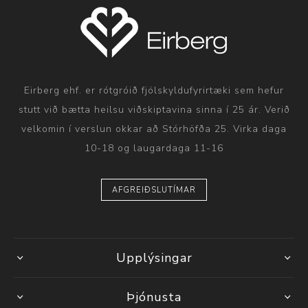
Eirberg ehf. er rótgróið fjölskyldufyrirtæki sem hefur
stutt við bætta heilsu viðskiptavina sinna í 25 ár. Verið
velkomin í verslun okkar að Stórhöfða 25. Virka daga
10-18 og laugardaga 11-16
AFGREIÐSLUTÍMAR
Upplýsingar
Þjónusta