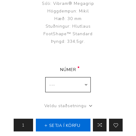
Sóli: Vibram® Megagrip
Höggdempun: Mikil
Hæð: 30 mm
Stuðningur: Hlutlaus
FootShape™ Standard
Þyngd: 334,5gr.
NÚMER
Veldu staðsetningu
SETJA Í KÖRFU