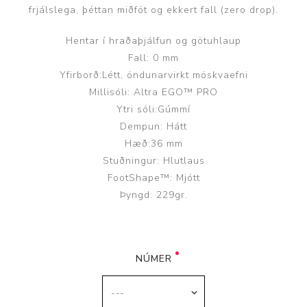
frjálslega, þéttan miðfót og ekkert fall (zero drop).
Hentar í hraðaþjálfun og götuhlaup
Fall: 0 mm
Yfirborð:Létt, öndunarvirkt möskvaefni
Millisóli: Altra EGO™ PRO
Ytri sóli:Gúmmí
Dempun: Hátt
Hæð:36 mm
Stuðningur: Hlutlaus
FootShape™: Mjótt
Þyngd: 229gr.
NÚMER