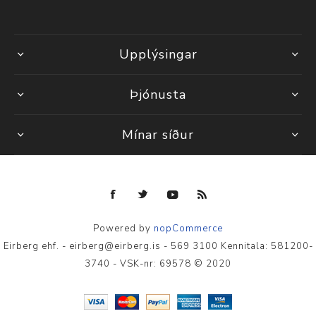
Upplýsingar
Þjónusta
Mínar síður
Powered by
nopCommerce
Eirberg ehf. - eirberg@eirberg.is - 569 3100 Kennitala: 581200-
3740 - VSK-nr: 69578 © 2020