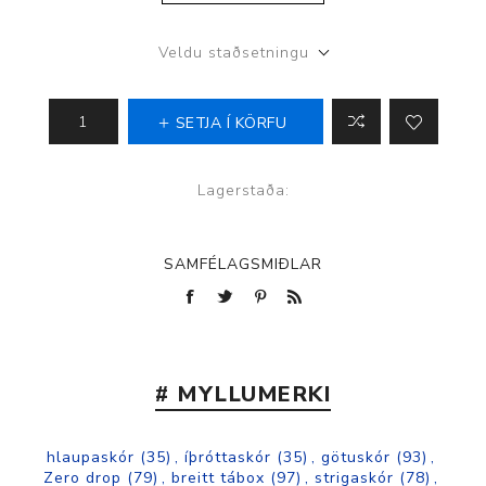
Veldu staðsetningu
SETJA Í KÖRFU
Lagerstaða:
SAMFÉLAGSMIÐLAR
# MYLLUMERKI
hlaupaskór
(35)
,
íþróttaskór
(35)
,
götuskór
(93)
,
Zero drop
(79)
,
breitt tábox
(97)
,
strigaskór
(78)
,