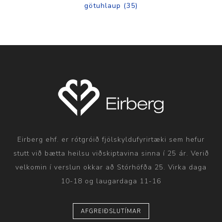
götuhlaup
(35)
Eirberg ehf. er rótgróið fjölskyldufyrirtæki sem hefur
stutt við bætta heilsu viðskiptavina sinna í 25 ár. Verið
velkomin í verslun okkar að Stórhöfða 25. Virka daga
10-18 og laugardaga 11-16
AFGREIÐSLUTÍMAR