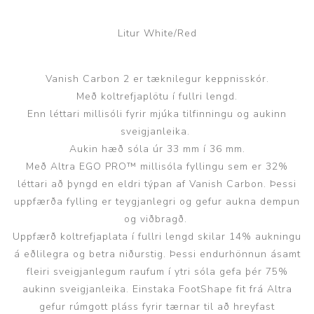
Litur White/Red
Vanish Carbon 2 er tæknilegur keppnisskór.
Með koltrefjaplötu í fullri lengd.
Enn léttari millisóli fyrir mjúka tilfinningu og aukinn
sveigjanleika.
Aukin hæð sóla úr 33 mm í 36 mm.
Með Altra EGO PRO™ millisóla fyllingu sem er 32%
léttari að þyngd en eldri týpan af Vanish Carbon. Þessi
uppfærða fylling er teygjanlegri og gefur aukna dempun
og viðbragð.
Uppfærð koltrefjaplata í fullri lengd skilar 14% aukningu
á eðlilegra og betra niðurstig. Þessi endurhönnun ásamt
fleiri sveigjanlegum raufum í ytri sóla gefa þér 75%
aukinn sveigjanleika. Einstaka FootShape fit frá Altra
gefur rúmgott pláss fyrir tærnar til að hreyfast