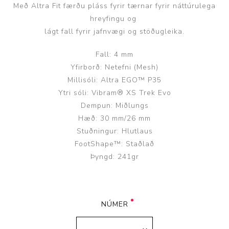
Með Altra Fit færðu pláss fyrir tærnar fyrir náttúrulega
hreyfingu og
lágt fall fyrir jafnvægi og stöðugleika.
Fall: 4 mm
Yfirborð: Netefni (Mesh)
Millisóli: Altra EGO™ P35
Ytri sóli: Vibram® XS Trek Evo
Dempun: Miðlungs
Hæð: 30 mm/26 mm
Stuðningur: Hlutlaus
FootShape™: Staðlað
Þyngd: 241gr
NÚMER