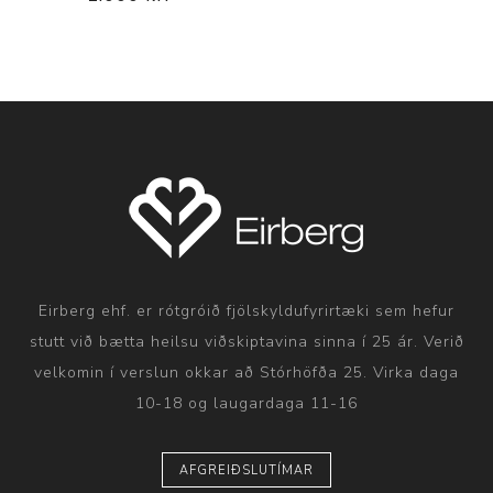
Eirberg ehf. er rótgróið fjölskyldufyrirtæki sem hefur
stutt við bætta heilsu viðskiptavina sinna í 25 ár. Verið
velkomin í verslun okkar að Stórhöfða 25. Virka daga
10-18 og laugardaga 11-16
AFGREIÐSLUTÍMAR