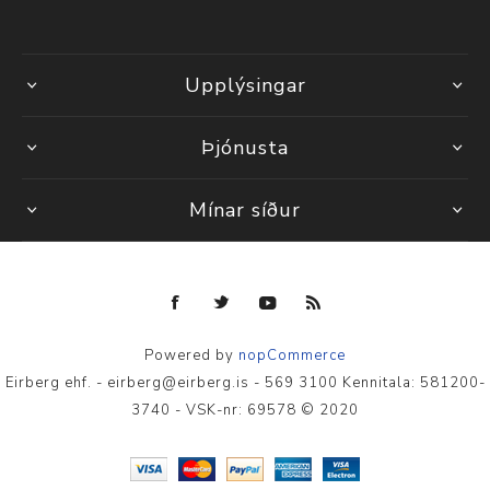
Upplýsingar
Þjónusta
Mínar síður
Powered by
nopCommerce
Eirberg ehf. - eirberg@eirberg.is - 569 3100 Kennitala: 581200-
3740 - VSK-nr: 69578 © 2020