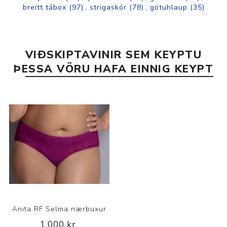
breitt tábox
(97)
,
strigaskór
(78)
,
götuhlaup
(35)
VIÐSKIPTAVINIR SEM KEYPTU
ÞESSA VÖRU HAFA EINNIG KEYPT
Anita RF Selma nærbuxur
1.000 kr.