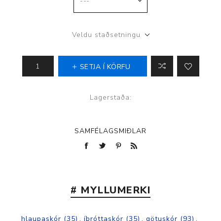
Veldu staðsetningu
SETJA Í KÖRFU
Lagerstaða:
SAMFÉLAGSMIÐLAR
# MYLLUMERKI
hlaupaskór
(35)
,
íþróttaskór
(35)
,
götuskór
(93)
,