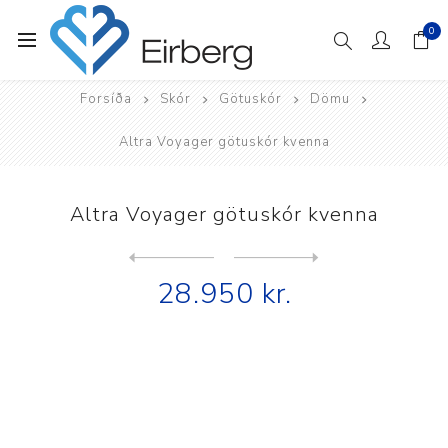
0
Forsíða
Skór
Götuskór
Dömu
Altra Voyager götuskór kvenna
Altra Voyager götuskór kvenna
Next
product
Previous product
Vivobarefoot Gobi II Sneake...
28.950 kr.