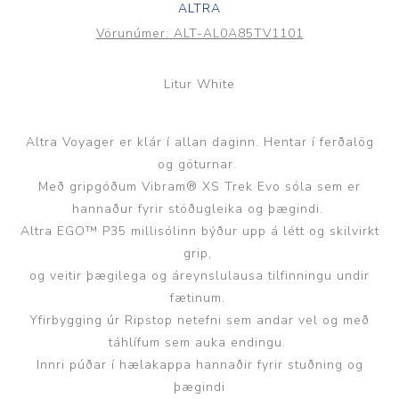
ALTRA
Vörunúmer:
ALT-AL0A85TV1101
Litur White
Altra Voyager er klár í allan daginn. Hentar í ferðalög
og göturnar.
Með gripgóðum Vibram® XS Trek Evo sóla sem er
hannaður fyrir stöðugleika og þægindi.
Altra EGO™ P35 millisólinn býður upp á létt og skilvirkt
grip,
og veitir þægilega og áreynslulausa tilfinningu undir
fætinum.
Yfirbygging úr Ripstop netefni sem andar vel og með
táhlífum sem auka endingu.
Innri púðar í hælakappa hannaðir fyrir stuðning og
þægindi