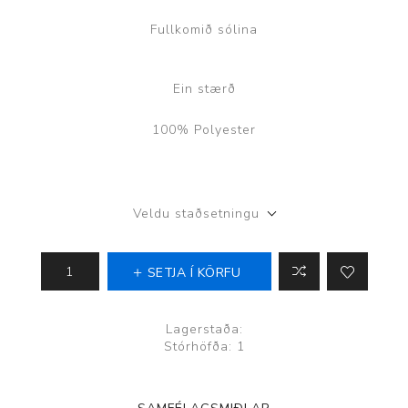
Fullkomið sólina
Ein stærð
100% Polyester
Veldu staðsetningu
SETJA Í KÖRFU
Lagerstaða:
Stórhöfða: 1