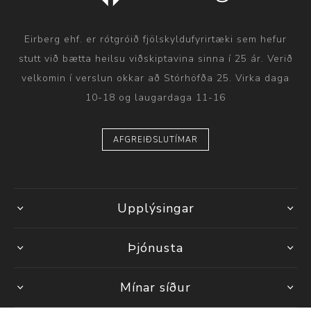
Eirberg ehf. er rótgróið fjölskyldufyrirtæki sem hefur
stutt við bætta heilsu viðskiptavina sinna í 25 ár. Verið
velkomin í verslun okkar að Stórhöfða 25. Virka daga
10-18 og laugardaga 11-16
AFGREIÐSLUTÍMAR
Upplýsingar
Þjónusta
Mínar síður