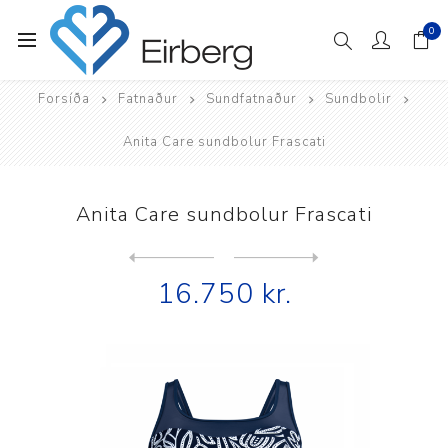
0
Forsíða
Fatnaður
Sundfatnaður
Sundbolir
Anita Care sundbolur Frascati
Anita Care sundbolur Frascati
Next
product
Previous product
Anita Care sundbolur Padill...
16.750 kr.