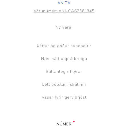
ANITA
Vörunúmer:
ANI-CA6238L345
Ný vara!
Þéttur og góður sundbolur
Nær hátt upp á bringu
Stillanlegir hlýrar
Létt bólstur í skálinni
Vasar fyrir gervibrjóst
NÚMER