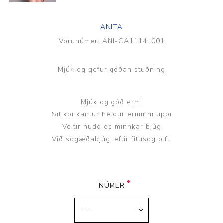
ANITA
Vörunúmer:
ANI-CA1114L001
Mjúk og gefur góðan stuðning
Mjúk og góð ermi
Silikonkantur heldur erminni uppi
Veitir nudd og minnkar bjúg
Við sogæðabjúg, eftir fitusog o.fl.
NÚMER