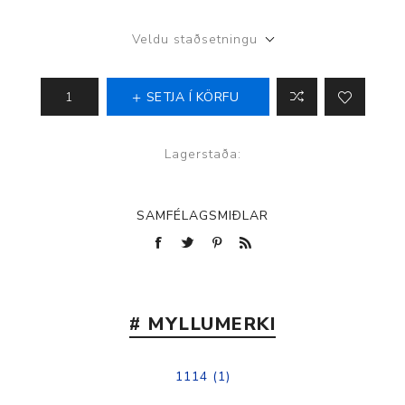
Veldu staðsetningu
SETJA Í KÖRFU
Lagerstaða:
SAMFÉLAGSMIÐLAR
# MYLLUMERKI
1114
(1)