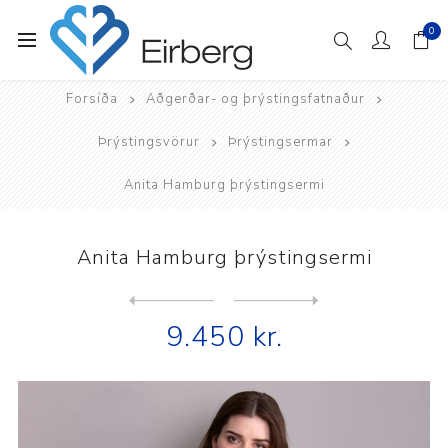
0
Forsíða
Aðgerðar- og þrýstingsfatnaður
Þrýstingsvörur
Þrýstingsermar
Anita Hamburg þrýstingsermi
Anita Hamburg þrýstingsermi
Next
product
Previous product
CzSalus síðerma þrýstingsbo...
9.450 kr.