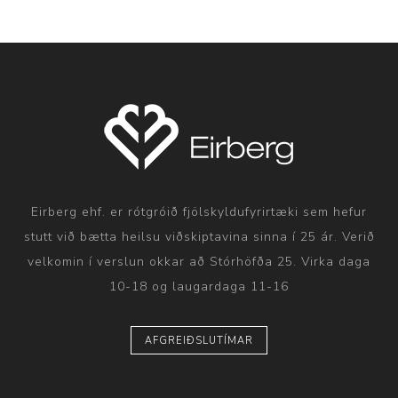
Eirberg ehf. er rótgróið fjölskyldufyrirtæki sem hefur
stutt við bætta heilsu viðskiptavina sinna í 25 ár. Verið
velkomin í verslun okkar að Stórhöfða 25. Virka daga
10-18 og laugardaga 11-16
AFGREIÐSLUTÍMAR