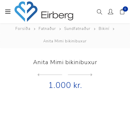
0
Forsíða
Fatnaður
Sundfatnaður
Bikiní
Anita Mimi bikinibuxur
Anita Mimi bikinibuxur
Next
product
Previous product
1.000 kr.