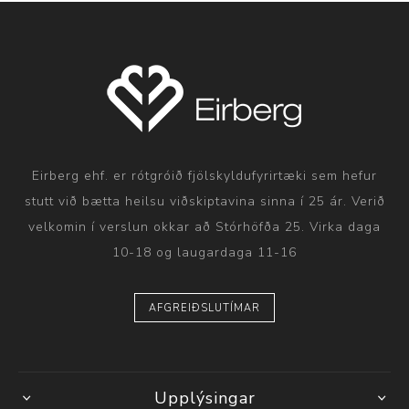
Eirberg ehf. er rótgróið fjölskyldufyrirtæki sem hefur
stutt við bætta heilsu viðskiptavina sinna í 25 ár. Verið
velkomin í verslun okkar að Stórhöfða 25. Virka daga
10-18 og laugardaga 11-16
AFGREIÐSLUTÍMAR
Upplýsingar