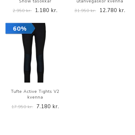
Show tásokkar
utanvegaskór kvenna
1.180 kr.
12.780 kr.
2.950 kr.
31.950 kr.
60%
Tufte Active Tights V2
kvenna
7.180 kr.
17.950 kr.