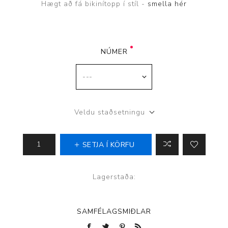
Hægt að fá bikinítopp í stíl -
smella hér
NÚMER
Veldu staðsetningu
SETJA Í KÖRFU
Lagerstaða:
SAMFÉLAGSMIÐLAR