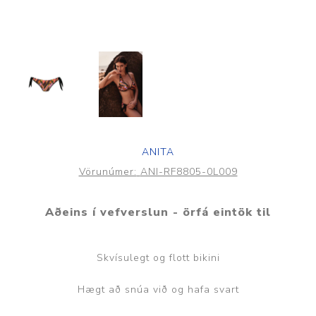
ANITA
Vörunúmer:
ANI-RF8805-0L009
Aðeins í vefverslun - örfá eintök til
Skvísulegt og flott bikini
Hægt að snúa við og hafa svart