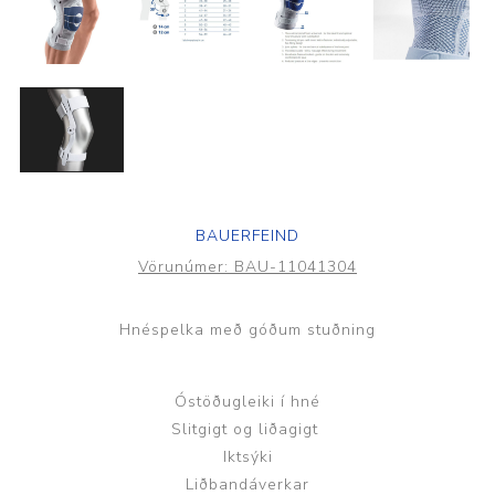
BAUERFEIND
Vörunúmer:
BAU-11041304
Hnéspelka með góðum stuðning
Óstöðugleiki í hné
Slitgigt og liðagigt
Iktsýki
Liðbandáverkar