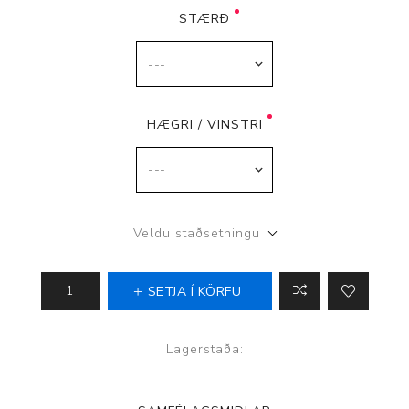
STÆRÐ
HÆGRI / VINSTRI
Veldu staðsetningu
SETJA Í KÖRFU
Lagerstaða: