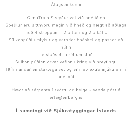
Álagseinkenni
GenuTrain S styður vel við hnéliðinn
Spelkur eru sitthvoru megin við hnéð og hægt að aðlaga
með 4 ströppum - 2 á læri og 2 á kálfa
Sílikonpúði umlykur og verndar hnéskel og passar að
hlífin
sé staðsett á réttum stað
Sílikon púðinn örvar vefinn í kring við hreyfingu
Hlífin andar einstaklega vel og er með extra mjúku efni í
hnésbót
Hægt að sérpanta í svörtu og beige - senda póst á
erla@eirberg.is
Í samningi við Sjúkratyggingar Íslands