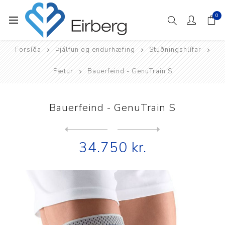
0
Forsíða
Þjálfun og endurhæfing
Stuðningshlífar
Fætur
Bauerfeind - GenuTrain S
Bauerfeind - GenuTrain S
Next
product
Previous product
Bauerfeind - GenuTrain S Pr...
34.750 kr.