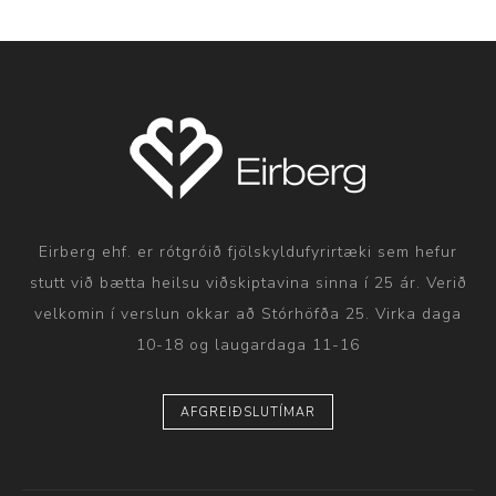
Eirberg ehf. er rótgróið fjölskyldufyrirtæki sem hefur
stutt við bætta heilsu viðskiptavina sinna í 25 ár. Verið
velkomin í verslun okkar að Stórhöfða 25. Virka daga
10-18 og laugardaga 11-16
AFGREIÐSLUTÍMAR