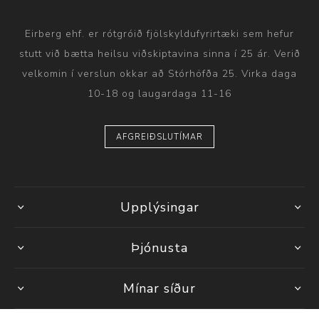
Eirberg ehf. er rótgróið fjölskyldufyrirtæki sem hefur
stutt við bætta heilsu viðskiptavina sinna í 25 ár. Verið
velkomin í verslun okkar að Stórhöfða 25. Virka daga
10-18 og laugardaga 11-16
AFGREIÐSLUTÍMAR
Upplýsingar
Þjónusta
Mínar síður