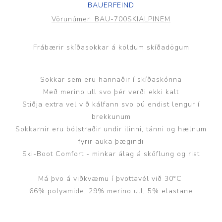
BAUERFEIND
Vörunúmer:
BAU-700SKIALPINEM
Frábærir skíðasokkar á köldum skíðadögum
Sokkar sem eru hannaðir í skíðaskónna
Með merino ull svo þér verði ekki kalt
Stiðja extra vel við kálfann svo þú endist lengur í
brekkunum
Sokkarnir eru bólstraðir undir ilinni, tánni og hælnum
fyrir auka þægindi
Ski-Boot Comfort - minkar álag á sköflung og rist
Má þvo á viðkvæmu í þvottavél við 30°C
66% polyamide, 29% merino ull, 5% elastane