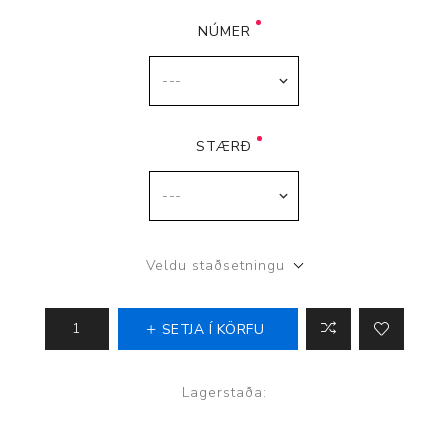
NÚMER
STÆRÐ
Veldu staðsetningu
SETJA Í KÖRFU
Lagerstaða: