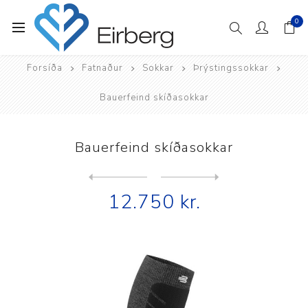
0
Forsíða
Fatnaður
Sokkar
Þrýstingssokkar
Bauerfeind skíðasokkar
Bauerfeind skíðasokkar
Next
product
Previous product
12.750 kr.