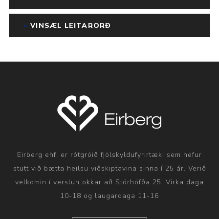
VINSÆL LEITARORÐ
Eirberg ehf. er rótgróið fjölskyldufyrirtæki sem hefur
stutt við bætta heilsu viðskiptavina sinna í 25 ár. Verið
velkomin í verslun okkar að Stórhöfða 25. Virka daga
10-18 og laugardaga 11-16