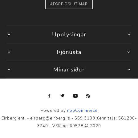
AFGREIÐSLUTÍMAR
Upplýsingar
Þjónusta
Mínar síður
Powered by
nopCommerce
Eirberg ehf. - eirberg@eirberg.is - 569 3100 Kennitala: 581200-
3740 - VSK-nr: 69578 © 2020