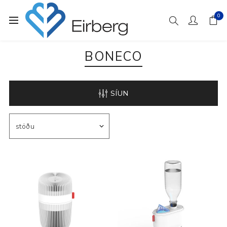
0
BONECO
SÍUN