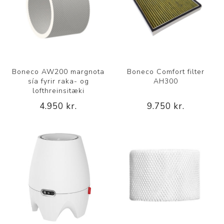
Boneco AW200 margnota
Boneco Comfort filter
sía fyrir raka- og
AH300
lofthreinsitæki
4.950 kr.
9.750 kr.