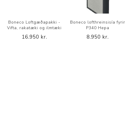
Boneco Loftgæðapakki -
Boneco lofthreinsisía fyrir
Vifta, rakatæki og ilmtæki
P340 Hepa
16.950 kr.
8.950 kr.
FLOKKAR
FRAMLEIÐANDI
VINSÆL LEITARORÐ