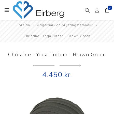
0
Forsíða
Aðgerðar- og þrýstingsfatnaður
Christine - Yoga Turban - Brown Green
Christine - Yoga Turban - Brown Green
Next
product
Previous product
4.450 kr.