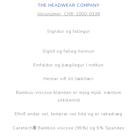
THE HEADWEAR COMPANY
Vörunúmer:
CHR-1000-0338
Sígildur og fallegur
Sígild og falleg hönnun
Einfaldur og þægilegur í notkun
Hentar við öll tækifæri
Bambus-viscose blandan er mjög mjúk, næstum
silkikennd
Efnið andar vel, temprar vel hita og er rakadræg
Caretech
®
Bamboo viscose (95%) og 5% Spandex