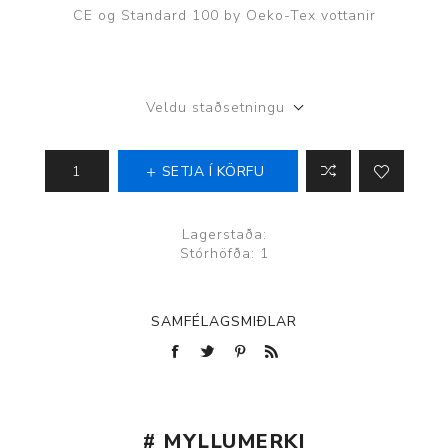
CE og Standard 100 by Oeko-Tex vottanir
Veldu staðsetningu
SETJA Í KÖRFU
Lagerstaða:
Stórhöfða: 1
SAMFÉLAGSMIÐLAR
# MYLLUMERKI