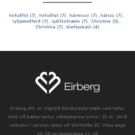
höfuðföt
(7)
,
höfuðfat
(7)
,
hármissir
(7)
,
hárlos
(7)
,
lyfjameðferð
(7)
,
sjálfsofnæmi
(7)
,
Christine
(5)
,
Christina
(7)
,
blettaskalli
(4)
Eirberg ehf. er rótgróið fjölskyldufyrirtæki sem hefur
stutt við bætta heilsu viðskiptavina sinna í 25 ár. Verið
velkomin í verslun okkar að Stórhöfða 25. Virka daga
10-18 og laugardaga 11-16