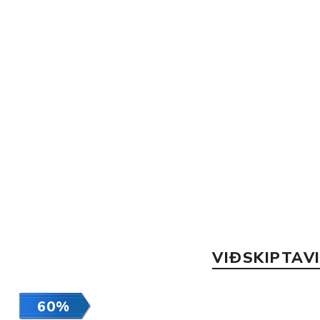
VIÐSKIPTAV
60%