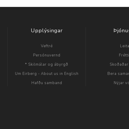
Upplýsingar
Þjónu
Veftré
Leit
Persónuvernd
Frétt
* Skilmálar og ábyrgð
Skoðaðar
Um Eirberg - About us in English
Bera sama
Hafðu samband
Nýjar v