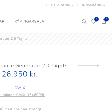
NÝSKRÁNING
INNSKRÁNING
0
0
AR
RÝMINGARSALA
rator 2.0 Tights
Heimili og skrifstofa
kkur
Baðherbergi
Eldhús
ance Generator 2.0 Tights
Next
product
26.950 kr.
Lyftihægindastólar
Ruslafötur
CW-X
Stólar og vinnuvernd
runúmer:
CWX-134809BL
æki
Svefnherbergi
Athafnir daglegs lífs
Nú með breiðan streng!