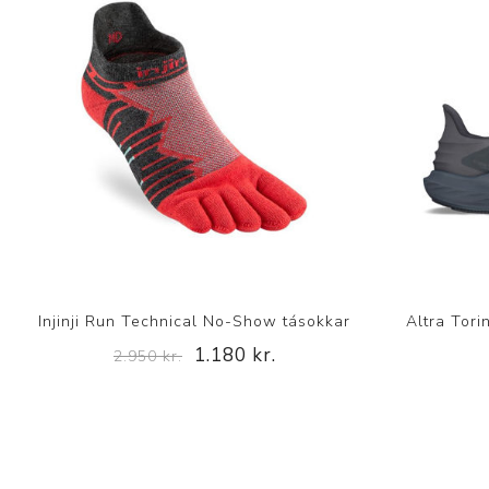
Injinji Run Technical No-Show tásokkar
Altra Tor
1.180 kr.
2.950 kr.