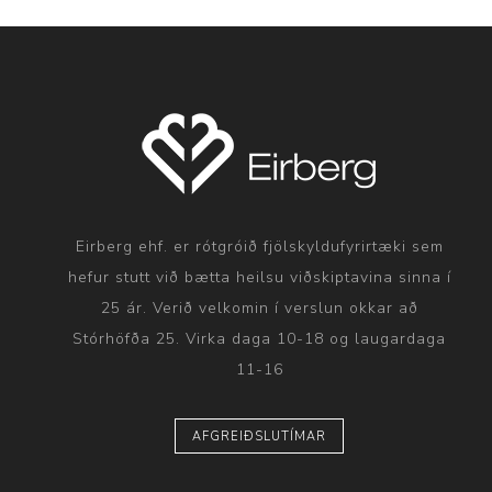
Eirberg ehf. er rótgróið fjölskyldufyrirtæki sem
hefur stutt við bætta heilsu viðskiptavina sinna í
25 ár. Verið velkomin í verslun okkar að
Stórhöfða 25. Virka daga 10-18 og laugardaga
11-16
AFGREIÐSLUTÍMAR