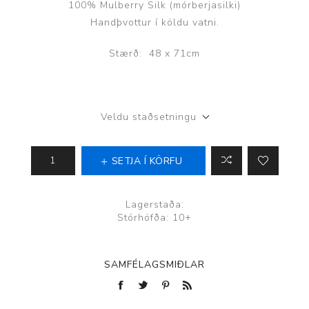
100% Mulberry Silk (mórberjasilki)
Handþvottur í köldu vatni.
Stærð: 48 x 71cm
Veldu staðsetningu
SETJA Í KÖRFU
Lagerstaða:
Stórhöfða: 10+
SAMFÉLAGSMIÐLAR