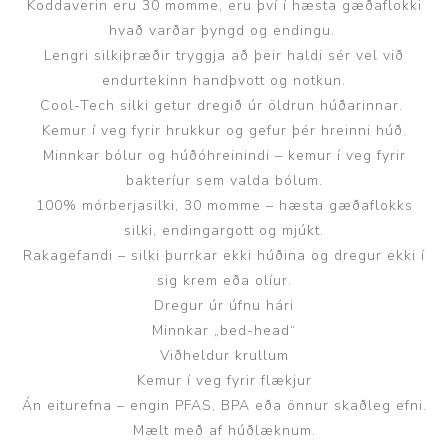
Koddaverin eru 30 momme, eru því í hæsta gæðaflokki
hvað varðar þyngd og endingu.
Lengri silkiþræðir tryggja að þeir haldi sér vel við
endurtekinn handþvott og notkun.
Cool-Tech silki getur dregið úr öldrun húðarinnar.
Kemur í veg fyrir hrukkur og gefur þér hreinni húð.
Minnkar bólur og húðóhreinindi – kemur í veg fyrir
bakteríur sem valda bólum.
100% mórberjasilki, 30 momme – hæsta gæðaflokks
silki, endingargott og mjúkt.
Rakagefandi – silki þurrkar ekki húðina og dregur ekki í
sig krem eða olíur.
Dregur úr úfnu hári
Minnkar „bed-head“
Viðheldur krullum
Kemur í veg fyrir flækjur
Án eiturefna – engin PFAS, BPA eða önnur skaðleg efni.
Mælt með af húðlæknum.