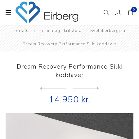
0
Forsíða
Heimili og skrifstofa
Svefnherbergi
Dream Recovery Performance Silki koddaver
Dream Recovery Performance Silki
koddaver
Next
product
Previous product
Dream Recovery Retro skjágl...
14.950 kr.