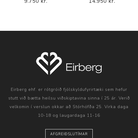
9.750 kr.
14.950 kr.
Eirberg ehf. er rótgróið fjölskyldufyrirtæki sem hefur
stutt við bætta heilsu viðskiptavina sinna í 25 ár. Verið
velkomin í verslun okkar að Stórhöfða 25. Virka daga
10-18 og laugardaga 11-16
AFGREIÐSLUTÍMAR