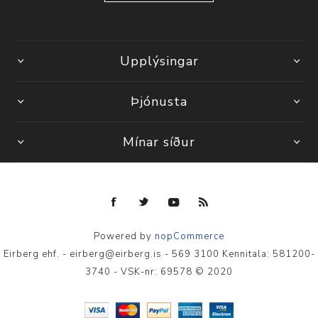
Upplýsingar
Þjónusta
Mínar síður
Powered by
nopCommerce
Eirberg ehf. - eirberg@eirberg.is - 569 3100 Kennitala: 581200-
3740 - VSK-nr: 69578 © 2020