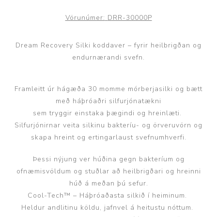
Vörunúmer:
DRR-30000P
Dream Recovery Silki koddaver – fyrir heilbrigðan og
endurnærandi svefn.
Framleitt úr hágæða 30 momme mórberjasilki og bætt
með háþróaðri silfurjónatækni
sem tryggir einstaka þægindi og hreinlæti.
Silfurjónirnar veita silkinu bakteríu- og örveruvörn og
skapa hreint og ertingarlaust svefnumhverfi.
Þessi nýjung ver húðina gegn bakteríum og
ofnæmisvöldum og stuðlar að heilbrigðari og hreinni
húð á meðan þú sefur.
Cool-Tech™ – Háþróaðasta silkið í heiminum.
Heldur andlitinu köldu, jafnvel á heitustu nóttum.