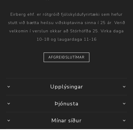
Eirberg ehf. er rótgróið fjölskyldufyrirtæki sem hefur
stutt við bætta heilsu viðskiptavina sinna í 25 ár. Verið
velkomin í verslun okkar að Stórhöfða 25. Virka daga
10-18 og laugardaga 11-16
AFGREIÐSLUTÍMAR
Upplýsingar
Þjónusta
Mínar síður