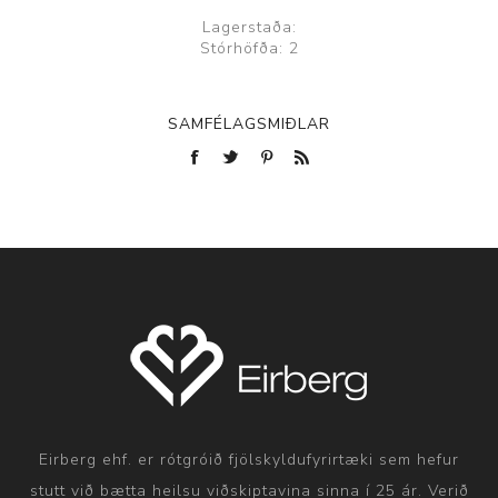
Lagerstaða:
Stórhöfða: 2
SAMFÉLAGSMIÐLAR
Eirberg ehf. er rótgróið fjölskyldufyrirtæki sem hefur
stutt við bætta heilsu viðskiptavina sinna í 25 ár. Verið