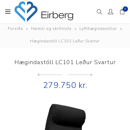
0
Forsíða
Heimili og skrifstofa
Lyftihægindastólar
Hægindastóll LC101 Leður Svartur
Hægindastóll LC101 Leður Svartur
Next
product
Previous product
Hægindastóll Premier Balmor...
279.750 kr.