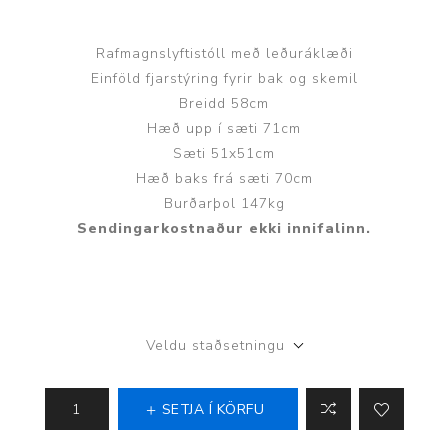
Rafmagnslyftistóll með leðuráklæði
Einföld fjarstýring fyrir bak og skemil
Breidd 58cm
Hæð upp í sæti 71cm
Sæti 51x51cm
Hæð baks frá sæti 70cm
Burðarþol 147kg
Sendingarkostnaður ekki innifalinn.
Veldu staðsetningu
SETJA Í KÖRFU