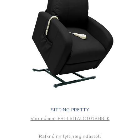
SITTING PRETTY
Vörunúmer:
PRI-LSITALC101RHBLK
Rafknúinn lyftihægindastóll