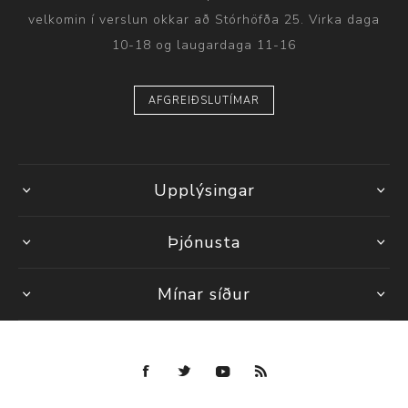
velkomin í verslun okkar að Stórhöfða 25. Virka daga
10-18 og laugardaga 11-16
AFGREIÐSLUTÍMAR
Upplýsingar
Þjónusta
Mínar síður