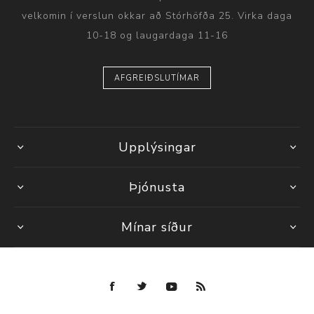
velkomin í verslun okkar að Stórhöfða 25. Virka daga
10-18 og laugardaga 11-16
AFGREIÐSLUTÍMAR
Upplýsingar
Þjónusta
Mínar síður