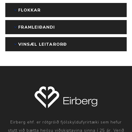
FLOKKAR
FRAMLEIÐANDI
VINSÆL LEITARORÐ
Eirberg ehf. er rótgróið fjölskyldufyrirtæki sem hefur
stutt við bætta heilsu viðskiptavina sinna í 25 ár. Verið