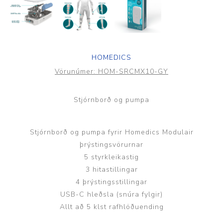
HOMEDICS
Vörunúmer:
HOM-SRCMX10-GY
Stjórnborð og pumpa
Stjórnborð og pumpa fyrir Homedics Modulair
þrýstingsvörurnar
5 styrkleikastig
3 hitastillingar
4 þrýstingsstillingar
USB-C hleðsla (snúra fylgir)
Allt að 5 klst rafhlöðuending