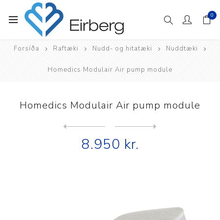
0
Forsíða
Raftæki
Nudd- og hitatæki
Nuddtæki
Homedics Modulair Air pump module
Homedics Modulair Air pump module
Next
product
Previous product
Homedics Modulair Wrap hend...
8.950 kr.