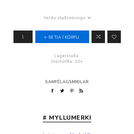
Veldu staðsetningu
SETJA Í KÖRFU
Lagerstaða:
Stórhöfða: 10+
SAMFÉLAGSMIÐLAR
# MYLLUMERKI