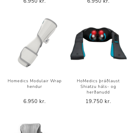
6.950 kr.
6.950 kr.
Homedics Modulair Wrap
HoMedics þráðlaust
hendur
Shiatzu háls- og
herðanudd
6.950 kr.
19.750 kr.