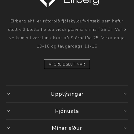
Eirberg ehf. er rótgróið fjölskyldufyrirtæki sem hefur
stutt við bætta heilsu viðskiptavina sinna í 25 ár. Verið
velkomin í verslun okkar að Stórhöfða 25. Virka daga
10-18 og laugardaga 11-16
AFGREIÐSLUTÍMAR
Upplýsingar
Þjónusta
Mínar síður