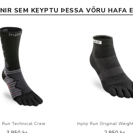
INIR SEM KEYPTU ÞESSA VÖRU HAFA E
nji Run Technical Crew
Injinji Run Original Weigh
3.950 kr.
2.950 kr.