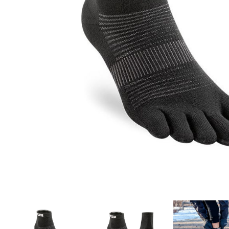
Aðrar vörur
Ljós og öryggi
Stafir og
gönguhjálpartæki
Ferðavörur