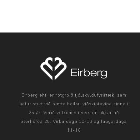
Eirberg ehf. er rótgróið fjölskyldufyrirtæki sem
hefur stutt við bætta heilsu viðskiptavina sinna í
25 ár. Verið velkomin í verslun okkar að
Stórhöfða 25. Virka daga 10-18 og laugardaga
11-16