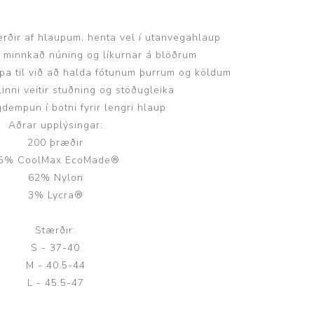
gerðir af hlaupum, henta vel í utanvegahlaup
 minnkað núning og líkurnar á blöðrum
a til við að halda fótunum þurrum og köldum
linni veitir stuðning og stöðugleika
Þjálfun og endurhæfing
dempun í botni fyrir lengri hlaup
Aðrar upplýsingar:
200 þræðir
r
5% CoolMax EcoMade®
62% Nylon
ar
3% Lycra®
Stærðir:
S - 37-40
M - 40.5-44
L - 45.5-47