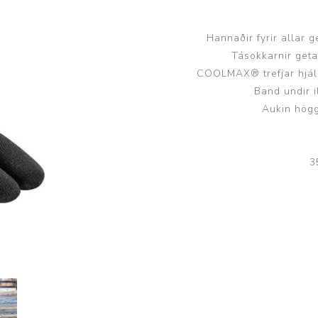
Húfur og vettlingar
Vogir og mælar
Sólgleraugu
Raförvun
Hannaðir fyrir allar 
Tásokkarnir geta
Íþróttafatnaður
COOLMAX® trefjar hjálp
Band undir i
Aðgerðar- og þrýstingsfatnaður
Aukin högg
Aðgerðarfatnaður
Aðrar æfingavörur
Brjóstaaðgerðir
Æfingadýnur og bolta
3
Þrýstingsvörur
Vatnsflöskur og brús
Gigtarvörur
Hita- og kælimeðferð
Stuðningshlífar
Næring
Jógavörur