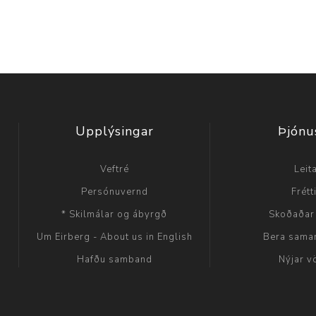
Upplýsingar
Þjónu
Veftré
Leit
Persónuvernd
Frétt
* Skilmálar og ábyrgð
Skoðaðar
Um Eirberg - About us in English
Bera sama
Hafðu samband
Nýjar v