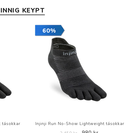
INNIG KEYPT
60%
t tásokkar
Injinji Run No-Show Lightweight tásokkar
980 kr.