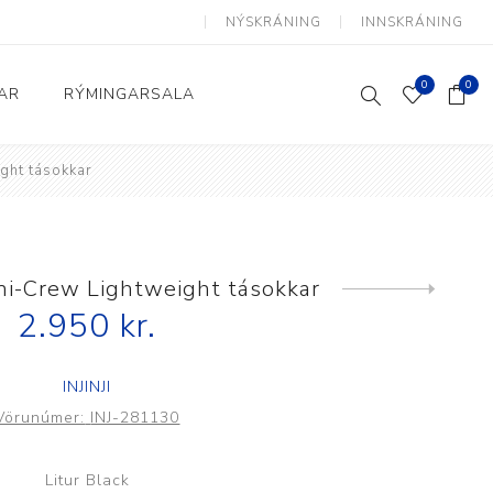
NÝSKRÁNING
INNSKRÁNING
0
0
AR
RÝMINGARSALA
ight tásokkar
Heimili og skrifstofa
kkur
Baðherbergi
Eldhús
ini-Crew Lightweight tásokkar
Next
product
2.950 kr.
Lyftihægindastólar
Ruslafötur
INJINJI
Stólar og vinnuvernd
Vörunúmer:
INJ-281130
æki
Svefnherbergi
Athafnir daglegs lífs
Litur Black