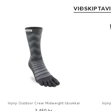
VIÐSKIPTAV
Injinji Outdoor Crew Midweight tásokkar
Inji
3.450 kr.