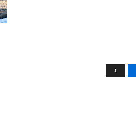
Nálastungudýnur
Réttstöðubelti
Íþrótta- og Kinesiotei