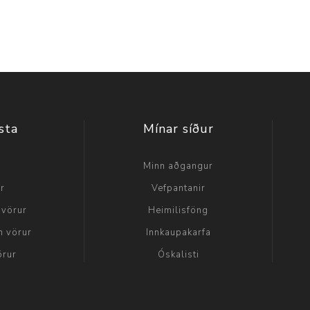
sta
Mínar síður
a
Minn aðgangur
ir
Vefpantanir
 vörur
Heimilisföng
n vörur
Innkaupakarfa
örur
Óskalisti