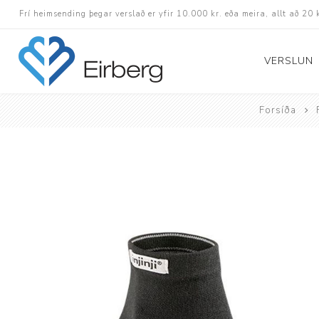
Frí heimsending þegar verslað er yfir 10.000 kr. eða meira, allt að 20 
VERSLUN
Forsíða
Skór
Götuskór
Hlaupaskór
Utanvega- og göng
Barnaskór
Inniskór
Eldri skór á afslætt