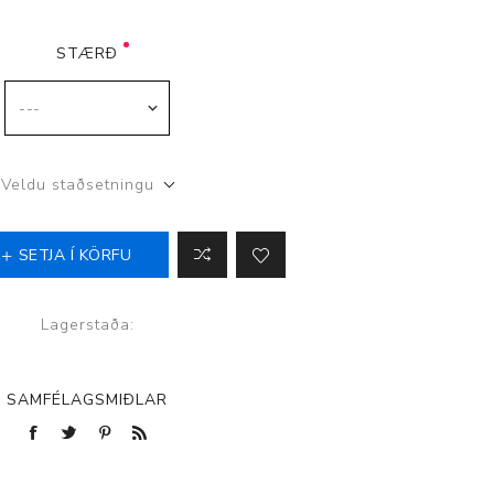
STÆRÐ
p
Veldu staðsetningu
SETJA Í KÖRFU
Lagerstaða:
SAMFÉLAGSMIÐLAR