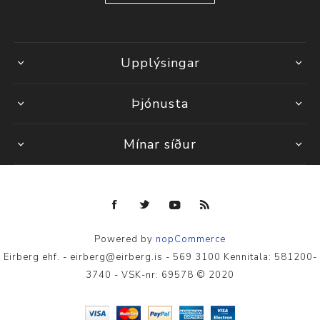
Upplýsingar
Þjónusta
Mínar síður
Powered by
nopCommerce
Eirberg ehf. - eirberg@eirberg.is - 569 3100 Kennitala: 581200-
3740 - VSK-nr: 69578 © 2020