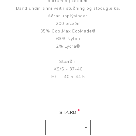
þurrum og köldum.
Band undir ilinni veitir stuðning og stöðugleika.
Aðrar upplýsingar:
200 þræðir
35% CoolMax EcoMade®
63% Nylon
2% Lycra®
Stærðir:
XS/S - 37-40
M/L - 40.5-44.5
STÆRÐ