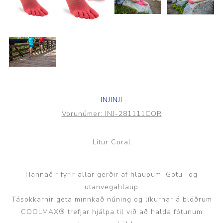
INJINJI
Vörunúmer:
INJ-281111COR
Litur Coral
Hannaðir fyrir allar gerðir af hlaupum. Götu- og
utanvegahlaup
Tásokkarnir geta minnkað núning og líkurnar á blöðrum
COOLMAX® trefjar hjálpa til við að halda fótunum