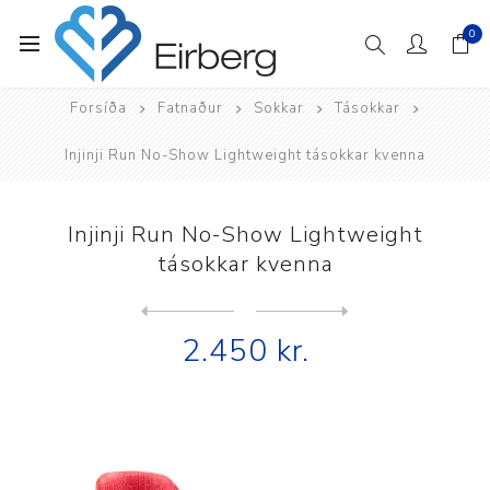
0
Forsíða
Fatnaður
Sokkar
Tásokkar
Injinji Run No-Show Lightweight tásokkar kvenna
Injinji Run No-Show Lightweight
tásokkar kvenna
Next
product
Previous product
Injinji Run Original Weight...
2.450 kr.