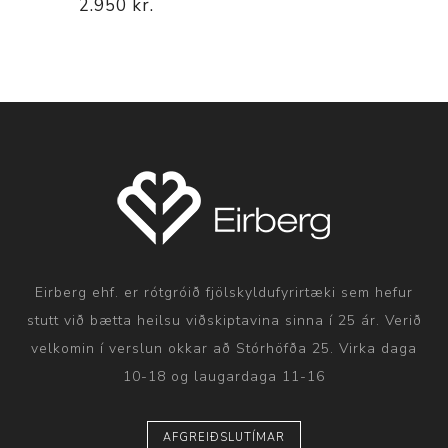
2.950 kr.
Eirberg ehf. er rótgróið fjölskyldufyrirtæki sem hefur
stutt við bætta heilsu viðskiptavina sinna í 25 ár. Verið
velkomin í verslun okkar að Stórhöfða 25. Virka daga
10-18 og laugardaga 11-16
AFGREIÐSLUTÍMAR