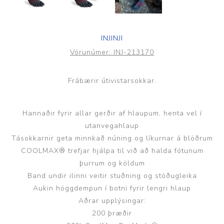
INJINJI
Vörunúmer:
INJ-213170
Frábærir útivistarsokkar.
Hannaðir fyrir allar gerðir af hlaupum, henta vel í
utanvegahlaup
Tásokkarnir geta minnkað núning og líkurnar á blöðrum
COOLMAX® trefjar hjálpa til við að halda fótunum
þurrum og köldum
Band undir ilinni veitir stuðning og stöðugleika
Aukin höggdempun í botni fyrir lengri hlaup
Aðrar upplýsingar:
200 þræðir