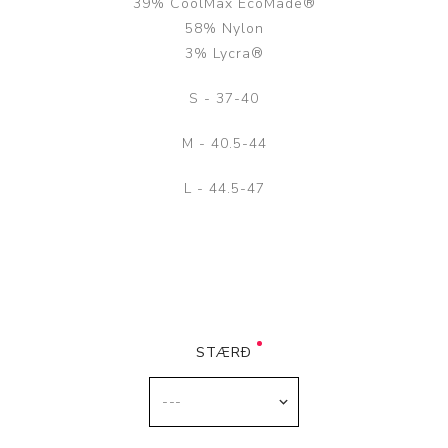
39% CoolMax EcoMade®
58% Nylon
3% Lycra®
S - 37-40
M - 40.5-44
L - 44.5-47
STÆRÐ