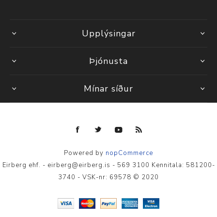
Upplýsingar
Þjónusta
Mínar síður
Powered by
nopCommerce
Eirberg ehf. - eirberg@eirberg.is - 569 3100 Kennitala: 581200-
3740 - VSK-nr: 69578 © 2020