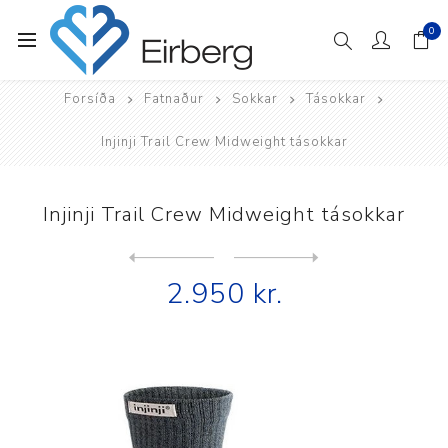
0
Forsíða
Fatnaður
Sokkar
Tásokkar
Injinji Trail Crew Midweight tásokkar
Injinji Trail Crew Midweight tásokkar
Next
product
Previous product
Injinji Trail Crew Midweigh...
2.950 kr.