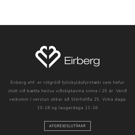
Eirberg ehf. er rótgróið fjölskyldufyrirtæki sem hefur
stutt við bætta heilsu viðskiptavina sinna í 25 ár. Verið
velkomin í verslun okkar að Stórhöfða 25. Virka daga
10-18 og laugardaga 11-16
AFGREIÐSLUTÍMAR