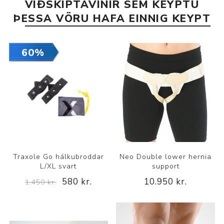
VIÐSKIPTAVINIR SEM KEYPTU
ÞESSA VÖRU HAFA EINNIG KEYPT
60%
Traxole Go hálkubroddar
Neo Double lower hernia
L/XL svart
support
580 kr.
10.950 kr.
1.450 kr.