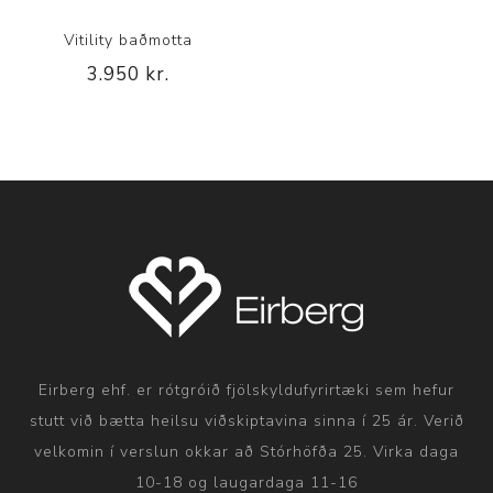
Vitility baðmotta
3.950 kr.
Eirberg ehf. er rótgróið fjölskyldufyrirtæki sem hefur
stutt við bætta heilsu viðskiptavina sinna í 25 ár. Verið
velkomin í verslun okkar að Stórhöfða 25. Virka daga
10-18 og laugardaga 11-16