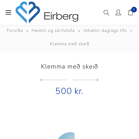
0
Forsíða
Heimili og skrifstofa
Athafnir daglegs lífs
Klemma með skeið
Klemma með skeið
Next
product
Previous product
500 kr.