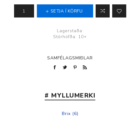
SETJA Í KÖRFU
Lagerstaða:
Stórhöfða: 10+
SAMFÉLAGSMIÐLAR
# MYLLUMERKI
Brix
(6)