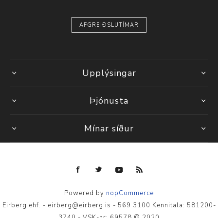
AFGREIÐSLUTÍMAR
Upplýsingar
Þjónusta
Mínar síður
Powered by
nopCommerce
Eirberg ehf. - eirberg@eirberg.is - 569 3100 Kennitala: 581200-
3740 - VSK-nr: 69578 © 2020