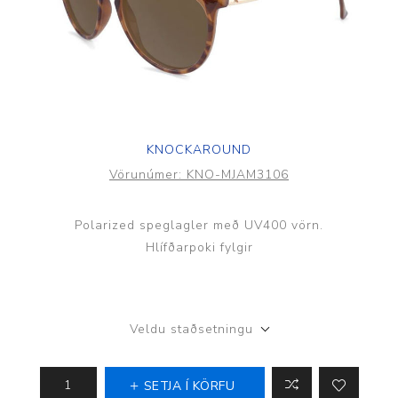
KNOCKAROUND
Vörunúmer:
KNO-MJAM3106
Polarized speglagler með UV400 vörn.
Hlífðarpoki fylgir
Veldu staðsetningu
SETJA Í KÖRFU