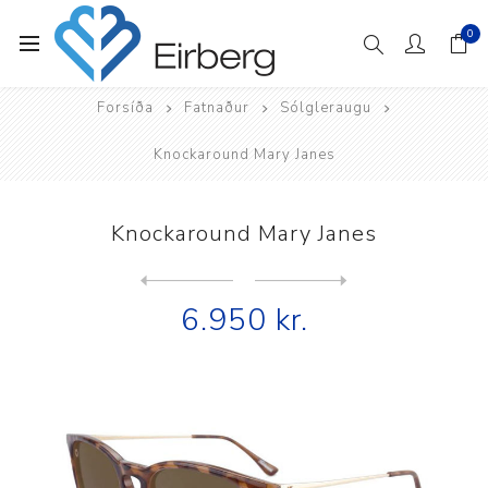
0
Forsíða
Fatnaður
Sólgleraugu
Knockaround Mary Janes
Knockaround Mary Janes
Next
product
Previous product
6.950 kr.