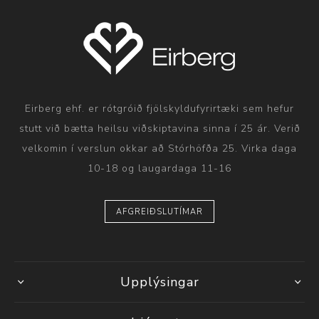
Eirberg ehf. er rótgróið fjölskyldufyrirtæki sem hefur
stutt við bætta heilsu viðskiptavina sinna í 25 ár. Verið
velkomin í verslun okkar að Stórhöfða 25. Virka daga
10-18 og laugardaga 11-16
AFGREIÐSLUTÍMAR
Upplýsingar