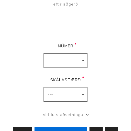
eftir aðgerð
NÚMER
SKÁLASTÆRÐ
Veldu staðsetningu