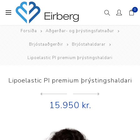
0
Forsíða
Aðgerðar- og þrýstingsfatnaður
Brjóstaaðgerðir
Brjóstahaldarar
Lipoelastic PI premium þrýstingshaldari
Lipoelastic PI premium þrýstingshaldari
Next
product
Previous product
Lipoelastic PI relax aðgerð...
15.950 kr.