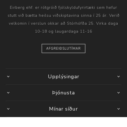
Eirberg ehf. er rótgróið fjölskyldufyrirtæki sem hefur
stutt við bætta heilsu viðskiptavina sinna í 25 ár. Verið
velkomin í verslun okkar að Stórhöfða 25. Virka daga
10-18 og laugardaga 11-16
AFGREIÐSLUTÍMAR
Upplýsingar
Þjónusta
Mínar síður