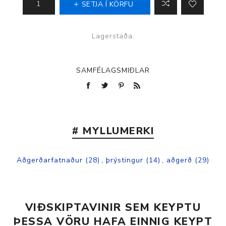
SETJA Í KÖRFU
Lagerstaða:
SAMFÉLAGSMIÐLAR
# MYLLUMERKI
Aðgerðarfatnaður
(28)
,
þrýstingur
(14)
,
aðgerð
(29)
VIÐSKIPTAVINIR SEM KEYPTU
ÞESSA VÖRU HAFA EINNIG KEYPT