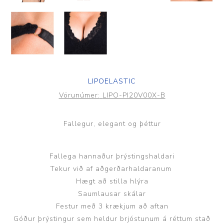
LIPOELASTIC
Vörunúmer:
LIPO-PI20V00X-B
Fallegur, elegant og þéttur
Fallega hannaður þrýstingshaldari
Tekur við af aðgerðarhaldaranum
Hægt að stilla hlýra
Saumlausar skálar
Festur með 3 krækjum að aftan
Góður þrýstingur sem heldur brjóstunum á réttum stað